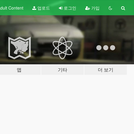
dult
Content
업로드
로그인
가입
맵
기타
더 보기