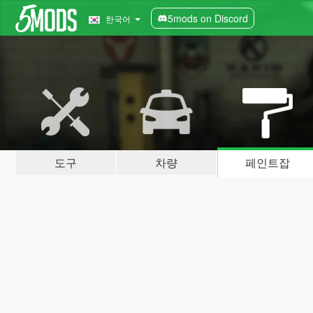
5mods on Discord
한국어
도구
차량
페인트잡