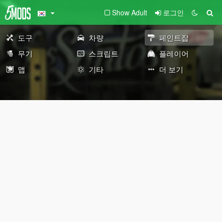
Show Adult
로그인
도구
차량
페인트잡
무기
스크립트
플레이어
맵
기타
더 보기