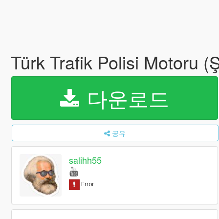
Türk Trafik Polisi Motoru
다운로드
공유
salihh55