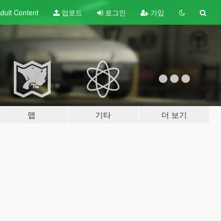
dult
Content
업로드
로그인
가입
맵
기타
더 보기