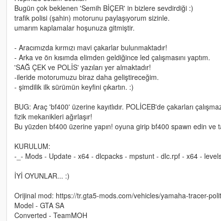
Bugün çok beklenen 'Semih BİÇER' in bizlere sevdirdiği :)
trafik polisi (şahin) motorunu paylaşıyorum sizinle.
umarım kaplamalar hoşunuza gitmiştir.
- Aracımızda kırmızı mavi çakarlar bulunmaktadır!
- Arka ve ön kısımda elimden geldiğince led çalışmasını yaptım.
'SAĞ ÇEK ve POLİS' yazıları yer almaktadır!
-ileride motorumuzu biraz daha geliştireceğim.
- şimdilik ilk sürümün keyfini çıkartın. :)
BUG: Araç 'bf400' üzerine kayıtlıdır. POLİCEB'de çakarları çalışma
fizik mekanikleri ağırlaşır!
Bu yüzden bf400 üzerine yapın! oyuna girip bf400 spawn edin ve tad
KURULUM:
-_- Mods - Update - x64 - dlcpacks - mpstunt - dlc.rpf - x64 - levels
İYİ OYUNLAR... :)
Orijinal mod: https://tr.gta5-mods.com/vehicles/yamaha-tracer-poli
Model - GTA SA
Converted - TeamMOH