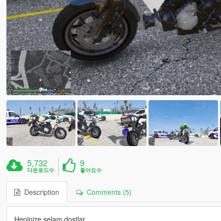
5,732
9
다운로드수
좋아요수
Description
Comments (5)
Hepinize selam dostlar.