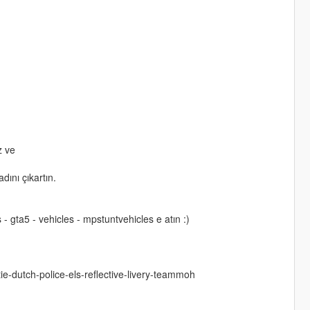
z ve
ını çıkartın.
 - gta5 - vehicles - mpstuntvehicles e atın :)
tie-dutch-police-els-reflective-livery-teammoh