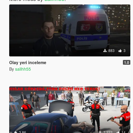
883
3
Olay yeri inceleme
1.0
By
salihh55
3.86
7,222
14