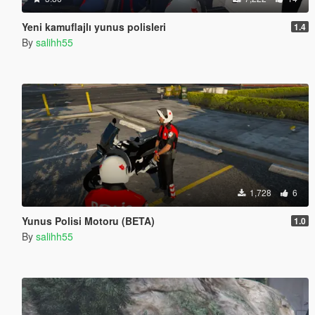
Yeni kamuflajlı yunus polisleri
1.4
By
salihh55
1,728
6
Yunus Polisi Motoru (BETA)
1.0
By
salihh55