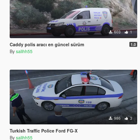
603
1
Caddy polis aracı en güncel sürüm
1.0
By
salihh55
986
3
Turkish Traffic Police Ford FG-X
By
salihh55