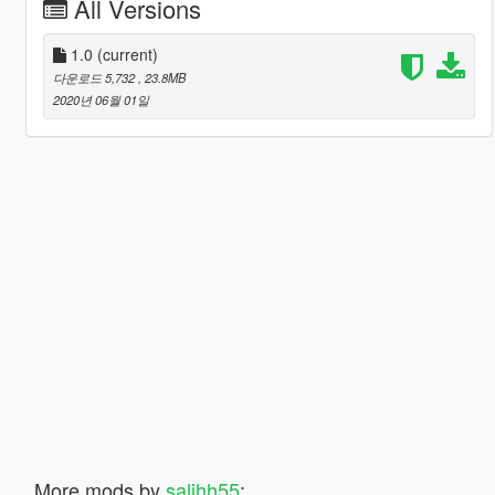
All Versions
1.0
(current)
다운로드 5,732
, 23.8MB
2020년 06월 01일
More mods by
salihh55
: