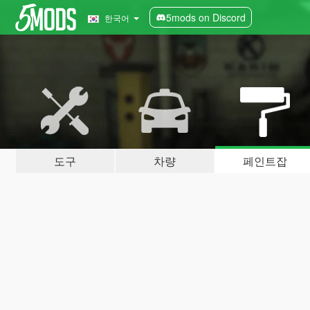
5mods on Discord
한국어
도구
차량
페인트잡