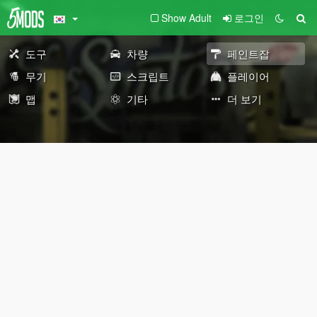
Show Adult
로그인
도구
차량
페인트잡
무기
스크립트
플레이어
맵
기타
더 보기