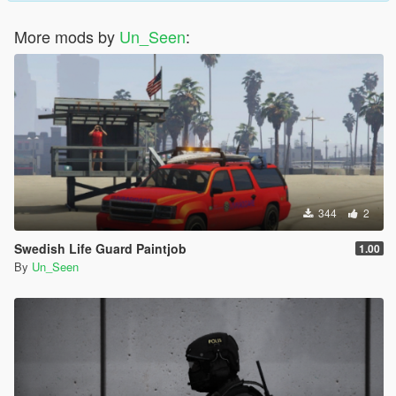
More mods by
Un_Seen
:
344
2
Swedish Life Guard Paintjob
1.00
By
Un_Seen