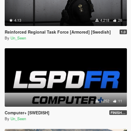
4.13
4,218
26
Reinforced Regional Task Force [Armored] [Swedish]
1.0
By
Un_Seen
1,252
11
Computer+ [SWEDISH]
FINISHED
By
Un_Seen