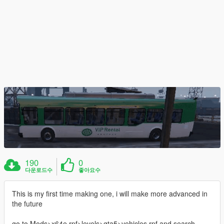
190
0
다운로드수
좋아요수
This is my first time making one, i will make more advanced in
the future
go to Mods>x64e.rpf>levels>gta5>vehicles.rpf and search