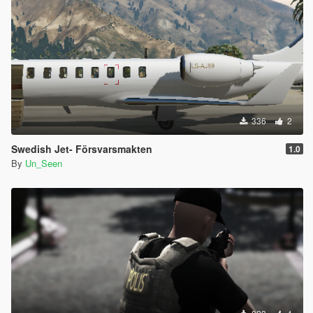
336
2
Swedish Jet- Försvarsmakten
1.0
By
Un_Seen