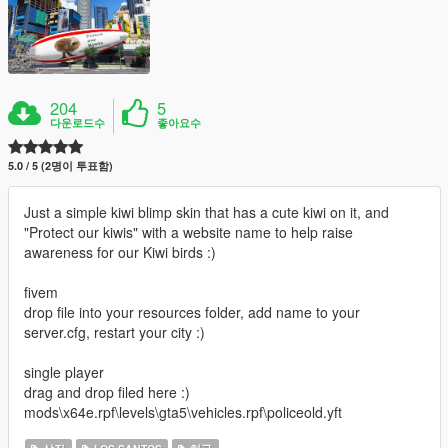
204
5
다운로드수
좋아요수
5.0 / 5 (2명이 투표함)
Just a simple kiwi blimp skin that has a cute kiwi on it, and
"Protect our kiwis" with a website name to help raise
awareness for our Kiwi birds :)
fivem
drop file into your resources folder, add name to your
server.cfg, restart your city :)
single player
drag and drop filed here :)
mods\x64e.rpf\levels\gta5\vehicles.rpf\policeold.yft