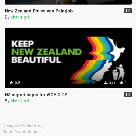
New Zealand Police van Paintjob
1.0
By
charlie girl
5.0
228
1
NZ airport signs for VICE CITY
1.0
By
charlie girl
Designed in Alderney
Made in Los Santos