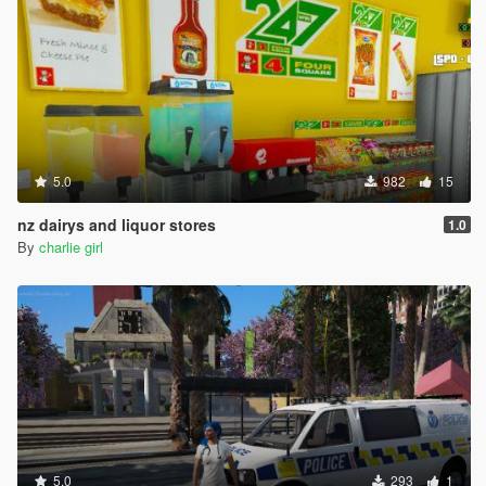
5.0
982
15
nz dairys and liquor stores
1.0
By
charlie girl
5.0
293
1