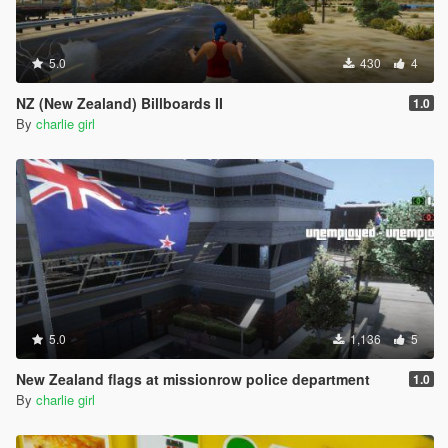
5.0
430
4
NZ (New Zealand) Billboards II
1.0
By
charlie girl
5.0
1,136
5
New Zealand flags at missionrow police department
1.0
By
charlie girl