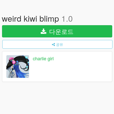
weird kiwi blimp
1.0
다운로드
공유
charlie girl