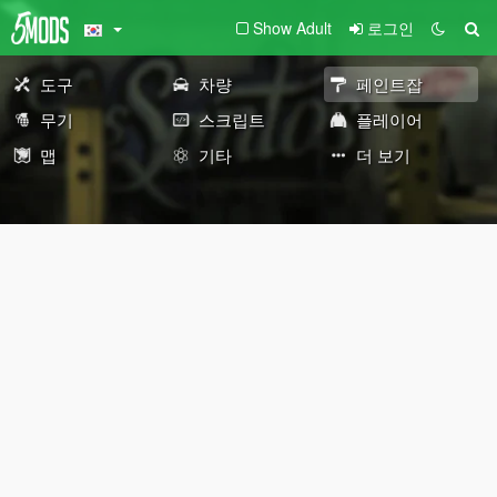
Show Adult
로그인
도구
차량
페인트잡
무기
스크립트
플레이어
맵
기타
더 보기