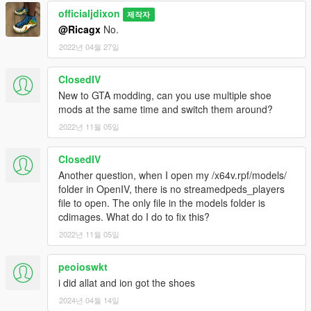
officialjdixon
제작자
@Ricagx
No.
2022년 04월 27일
ClosedIV
New to GTA modding, can you use multiple shoe
mods at the same time and switch them around?
2022년 11월 05일
ClosedIV
Another question, when I open my /x64v.rpf/models/
folder in OpenIV, there is no streamedpeds_players
file to open. The only file in the models folder is
cdimages. What do I do to fix this?
2022년 11월 05일
peoioswkt
i did allat and ion got the shoes
2024년 04월 14일