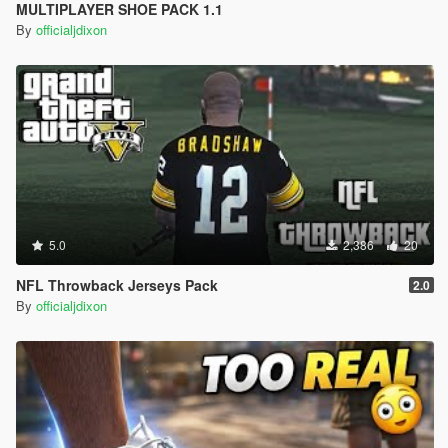
MULTIPLAYER SHOE PACK 1.1
By
officialjdixon
5.0
2,386
20
NFL Throwback Jerseys Pack
2.0
By
officialjdixon