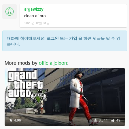
srgswizzy
clean af bro
2025년 12월 31일
대화에 참여해보세요!
로그인
또는
가입
을 하면 댓글을 달 수 있
습니다.
More mods by
officialjdixon
:
4.96
8,344
49