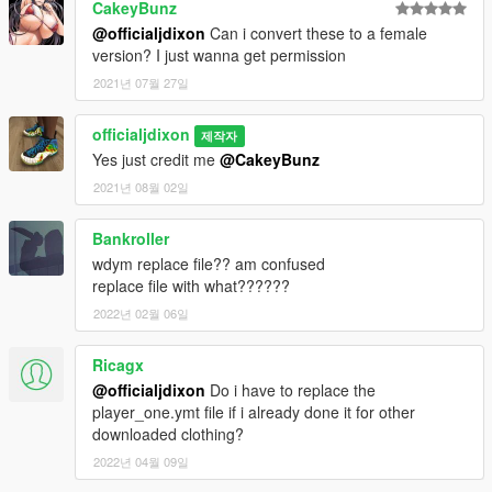
CakeyBunz
@officialjdixon
Can i convert these to a female
version? I just wanna get permission
2021년 07월 27일
officialjdixon
제작자
Yes just credit me
@CakeyBunz
2021년 08월 02일
Bankroller
wdym replace file?? am confused
replace file with what??????
2022년 02월 06일
Ricagx
@officialjdixon
Do i have to replace the
player_one.ymt file if i already done it for other
downloaded clothing?
2022년 04월 09일