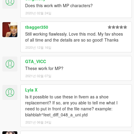
Does this work with MP characters?
2020년 02월 24일
tbagger350
Still working flawlessly. Love this mod. My fav shoes
of all time and the details are so so good! Thanks
2020년 12월 16일
GTA_VICC
These work for MP?
2021년 02월 07일
Lyla X
Is it possible to use these in fivem as a shoe
replacement? If so, are you able to tell me what I
need to put in front of the file name? example:
blahblah^feet_diff_048_a_uni.ytd
2021년 06월 24일