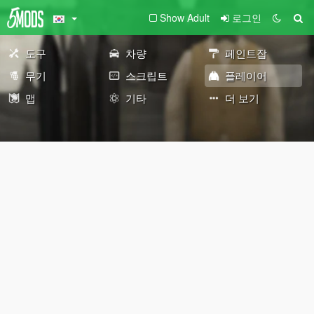
Show Adult
로그인
도구
차량
페인트잡
무기
스크립트
플레이어
맵
기타
더 보기