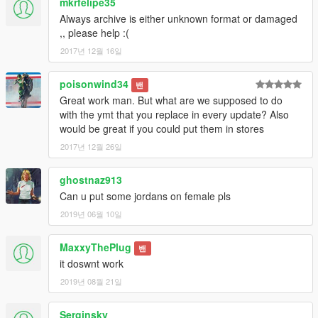
mkrfelipe35
Always archive is either unknown format or damaged
,, please help :(
2017년 12월 16일
poisonwind34
밴
Great work man. But what are we supposed to do
with the ymt that you replace in every update? Also
would be great if you could put them in stores
2017년 12월 26일
ghostnaz913
Can u put some jordans on female pls
2019년 06월 10일
MaxxyThePlug
밴
it doswnt work
2019년 08월 21일
Serginsky