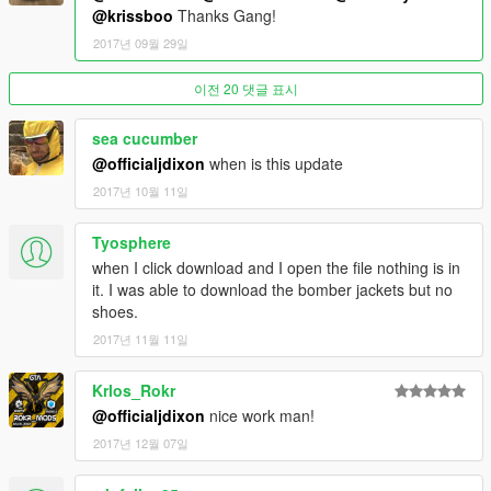
@krissboo
Thanks Gang!
2017년 09월 29일
이전 20 댓글 표시
sea cucumber
@officialjdixon
when is this update
2017년 10월 11일
Tyosphere
when I click download and I open the file nothing is in
it. I was able to download the bomber jackets but no
shoes.
2017년 11월 11일
Krlos_Rokr
@officialjdixon
nice work man!
2017년 12월 07일