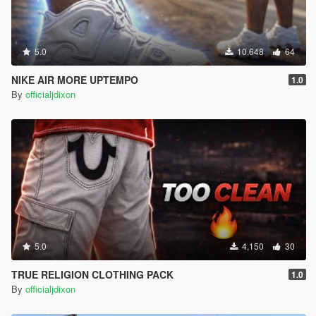
5.0
10,648
64
NIKE AIR MORE UPTEMPO
1.0
By
officialjdixon
5.0
4,150
30
TRUE RELIGION CLOTHING PACK
1.0
By
officialjdixon