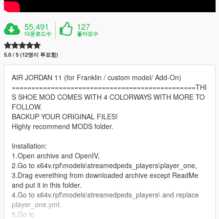
55,491
127
다운로드수
좋아요수
5.0 / 5 (12명이 투표함)
AIR JORDAN 11 (for Franklin / custom model/ Add-On)
===============================================THI
S SHOE MOD COMES WITH 4 COLORWAYS WITH MORE TO
FOLLOW.
BACKUP YOUR ORIGINAL FILES!
Highly recommend MODS folder.
Installation:
1.Open archive and OpenIV,
2.Go to x64v.rpf\models\streamedpeds_players\player_one,
3.Drag everething from downloaded archive except ReadMe
and put it in this folder.
4.Go to x64v.rpf\models\streamedpeds_players\ and replace
player_one.ymt.
5.Go to