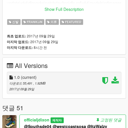
update\x64\dlcpacks\patchday3ng\dlc.rpf\x64\models\cdimages
\patchday3ng.rpf\ and replace player_one.ymt
Show Full Description
6.Thats all, enjoy!.
신발
FRANKLIN
의류
FEATURED
Thank you for downloaoding my mod
2017년 09월 29일
최초 업로드:
PLEASE SUBSCRIBE TO MY YOUTUBE FOR EXCLUSIVE
2017년 09월 29일
마지막 업로드:
CONTENT FOR MY SUBSCRIBERS.
8시간 전
마지막 다운로드:
All Versions
1.0
(current)
다운로드 55,491
, 1.92MB
2017년 09월 29일
댓글 51
officialjdixon
고정된 댓글
제작자
@Southsde04
@westcoastsosa
@ItzWalzy