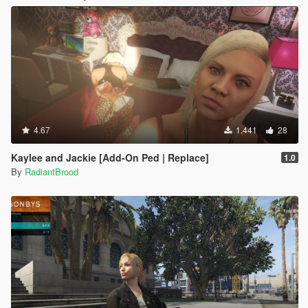
4.67
1,441
28
Kaylee and Jackie [Add-On Ped | Replace]
1.0
By
RadiantBrood