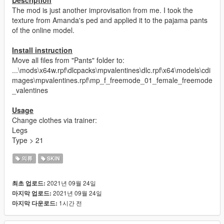
The mod is just another improvisation from me. I took the
texture from Amanda's ped and applied it to the pajama pants
of the online model.
Install instruction
Move all files from "Pants" folder to:
...\mods\x64w.rpf\dlcpacks\mpvalentines\dlc.rpf\x64\models\cdi
mages\mpvalentines.rpf\mp_f_freemode_01_female_freemode
_valentines
Usage
Change clothes via trainer:
Legs
Type > 21
의류
SKIN
2021년 09월 24일
최초 업로드:
2021년 09월 24일
마지막 업로드:
1시간 전
마지막 다운로드: