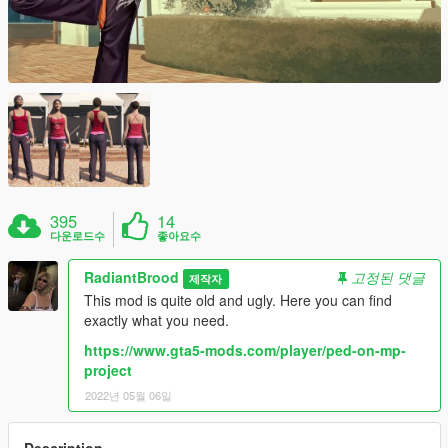
395
14
다운로드수
좋아요수
RadiantBrood
고정된 댓글
제작자
This mod is quite old and ugly. Here you can find
exactly what you need.
https://www.gta5-mods.com/player/ped-on-mp-
project
2022년 05월 06일
Description