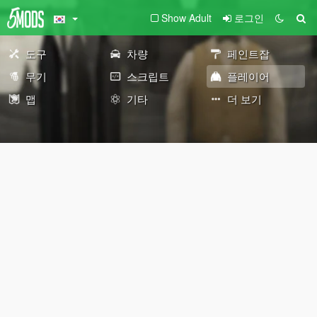
Show Adult
로그인
도구
차량
페인트잡
무기
스크립트
플레이어
맵
기타
더 보기