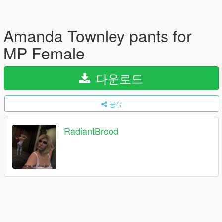
Amanda Townley pants for
MP Female
다운로드
공유
RadiantBrood