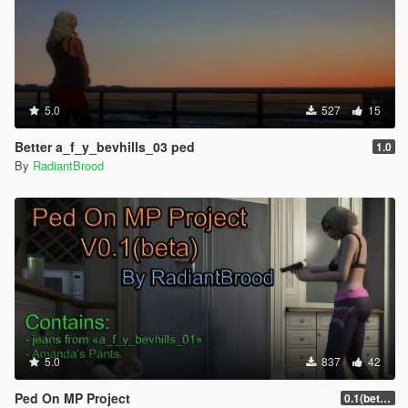
5.0
527
15
Better a_f_y_bevhills_03 ped
1.0
By
RadiantBrood
5.0
837
42
Ped On MP Project
0.1(beta)[fixed]