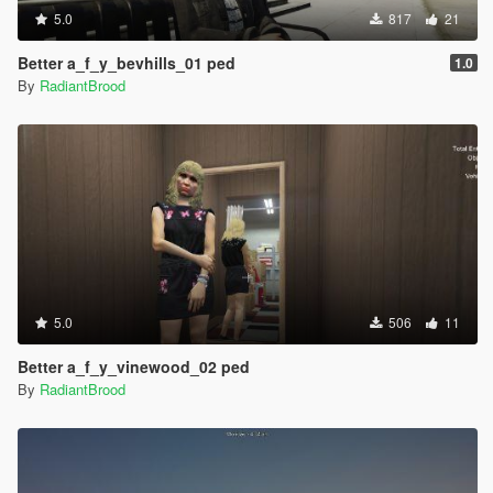
5.0
817
21
Better a_f_y_bevhills_01 ped
1.0
By
RadiantBrood
5.0
506
11
Better a_f_y_vinewood_02 ped
By
RadiantBrood