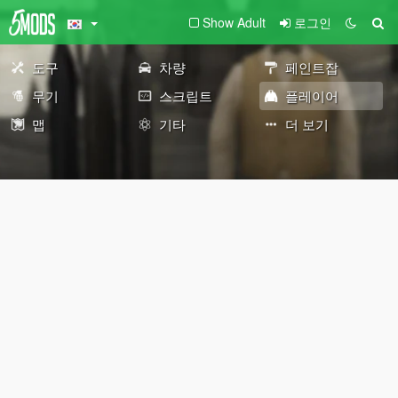
Show Adult
로그인
도구
차량
페인트잡
무기
스크립트
플레이어
맵
기타
더 보기