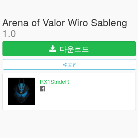
Arena of Valor Wiro Sableng
1.0
다운로드
공유
RX1StrideR