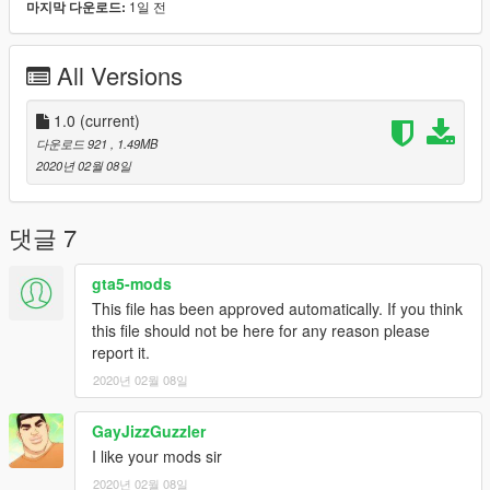
1일 전
마지막 다운로드:
All Versions
1.0
(current)
다운로드 921
, 1.49MB
2020년 02월 08일
댓글 7
gta5-mods
This file has been approved automatically. If you think
this file should not be here for any reason please
report it.
2020년 02월 08일
GayJizzGuzzler
I like your mods sir
2020년 02월 08일