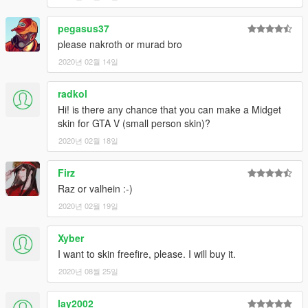
pegasus37
please nakroth or murad bro
2020년 02월 14일
radkol
Hi! is there any chance that you can make a Midget
skin for GTA V (small person skin)?
2020년 02월 18일
Firz
Raz or valhein :-)
2020년 02월 19일
Xyber
I want to skin freefire, please. I will buy it.
2020년 08월 25일
lay2002