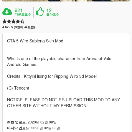
921
12
다운로드수
좋아요수
4.67 / 5 (3명이 투표함)
GTA 5 Wiro Sableng Skin Mod
_____________________________________________
Wiro is one of the playable character from Arena of Valor
Android Games.
Credits : KittyinHiding for Ripping Wiro 3d Model
(C) Tencent
NOTICE: PLEASE DO NOT RE-UPLOAD THIS MOD TO ANY
OTHER SITE WITHOUT MY PERMISSION!
2020년 02월 08일
최초 업로드:
2020년 02월 08일
마지막 업로드: