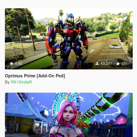
4.85
43,261
221
Optimus Prime [Add-On Ped]
By
RX1StrideR