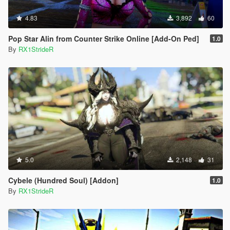
4.83
3,892
60
Pop Star Alin from Counter Strike Online [Add-On Ped]
1.0
By
RX1StrideR
5.0
2,148
31
Cybele (Hundred Soul) [Addon]
1.0
By
RX1StrideR