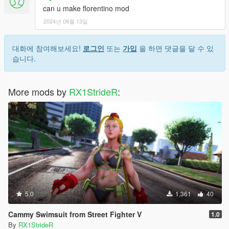
can u make florentino mod
2024년 08월 13일
대화에 참여해보세요!
로그인
또는
가입
을 하면 댓글을 달 수 있
습니다.
More mods by
RX1StrideR
:
5.0
1,361
40
Cammy Swimsuit from Street Fighter V
1.0
By
RX1StrideR