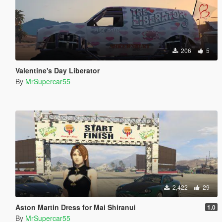
206
5
Valentine's Day Liberator
By
MrSupercar55
2,422
29
Aston Martin Dress for Mai Shiranui
1.0
By
MrSupercar55