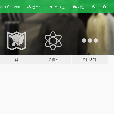
dult
Content
업로드
로그인
가입
맵
기타
더 보기