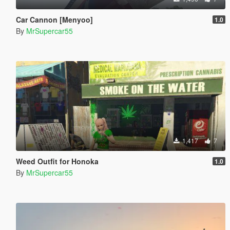
Car Cannon [Menyoo]
1.0
By
MrSupercar55
1,417
7
Weed Outfit for Honoka
1.0
By
MrSupercar55