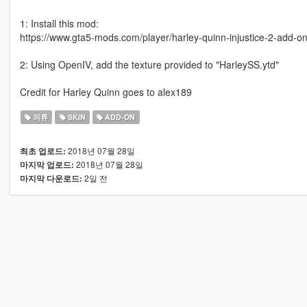
1: Install this mod:
https://www.gta5-mods.com/player/harley-quinn-injustice-2-add-o
2: Using OpenIV, add the texture provided to "HarleySS.ytd"
Credit for Harley Quinn goes to alex189
의류
SKIN
ADD-ON
2018년 07월 28일
최초 업로드:
2018년 07월 28일
마지막 업로드:
2일 전
마지막 다운로드: