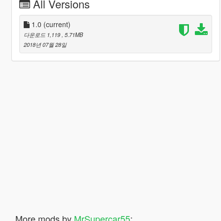
All Versions
1.0
(current)
다운로드 1,119
, 5.71MB
2018년 07월 28일
More mods by
MrSupercar55
: