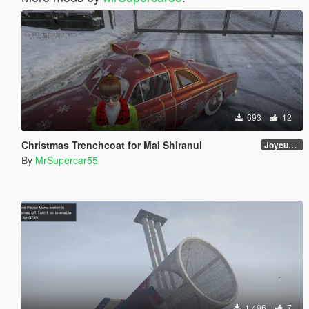
693
12
Christmas Trenchcoat for Mai Shiranui
Joyeux Noël
By
MrSupercar55
1,496
7