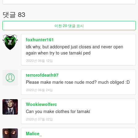
댓글 83
이전 20 댓글 표시
foxhunter161
idk why, but addonped just closes and never open
again when try to use tamaki ped
2020년 06월 12일
terrorofdeath97
Please make marie rose nude mod? much obliged :D
2020년 06월 24일
Wookiewolferc
Can you make clothes for tamaki
2020년 07월 02일
Malice_