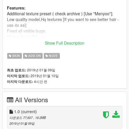
Features:
Additional texture preset ( check archive ) [Use "Menyoo"];
Low quality model,Hq textures [If you want to see better hair -
use 4x aa];
Fixed all visible bugs;
Normal body Rig;
Rig eyes/lids/breast/fingers only, bcs using 3Ds Max;
Show Full Description
Smoothing all mesh groups;
Improved bloodmap;
SKIN
ADD-ON
NUDE
Improved seams / mesh normals;
2019년 01월 09일
최초 업로드:
Bugs:
2019년 01월 10일
마지막 업로드:
Sometimes in fair weather textures starting to shine too;
4시간 전
마지막 다운로드:
Incorrect weapon position in character hands;
All Versions
1.0
(current)
다운로드 77,607
, 18.2MB
2019년 01월 09일