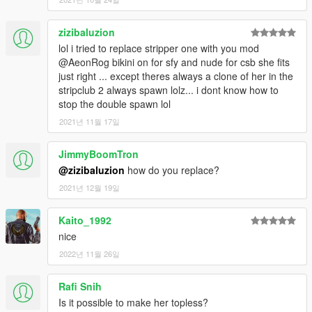
zizibaluzion
lol i tried to replace stripper one with you mod
@AeonRog bikini on for sfy and nude for csb she fits
just right ... except theres always a clone of her in the
stripclub 2 always spawn lolz... i dont know how to
stop the double spawn lol
2021년 11월 17일
JimmyBoomTron
@zizibaluzion
how do you replace?
2021년 12월 19일
Kaito_1992
nice
2022년 11월 26일
Rafi Snih
Is it possible to make her topless?