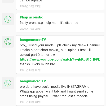
2020년 10월 24일
Phap acoustic
faulty breasts.pl help me !! it's distorted
2020년 10월 24일
bangmoncrotTV
bro,, i used your model,, pls check my Neew Channel
i make 5 part short movie,, but i uplod 1 first,, ill
uploud part 2 tomorrow,,,
https://www.youtube.com/watch?v=jbKpS15H9PE
thanks u very much bro...
2021년 01월 03일
bangmoncrotTV
bro do u have social media like INSTAGRAM or
Whatsapp app? i want talk and i want send some
credit using paypal... i want request 1 models :)
2021년 01월 31일