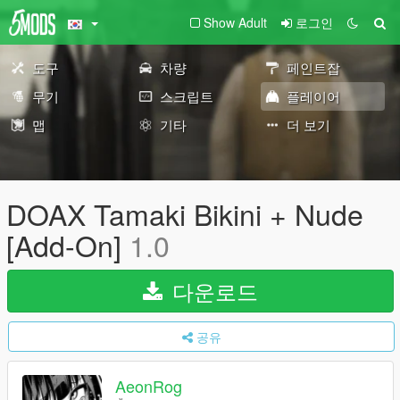
Show Adult
로그인
도구
차량
페인트잡
무기
스크립트
플레이어
맵
기타
더 보기
DOAX Tamaki Bikini + Nude
[Add-On]
1.0
다운로드
공유
AeonRog