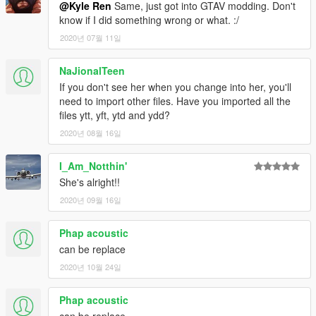
@Kyle Ren
Same, just got into GTAV modding. Don't
know if I did something wrong or what. :/
2020년 07월 11일
NaJionalTeen
If you don't see her when you change into her, you'll
need to import other files. Have you imported all the
files ytt, yft, ytd and ydd?
2020년 08월 16일
I_Am_Notthin'
She's alright!!
2020년 09월 16일
Phap acoustic
can be replace
2020년 10월 24일
Phap acoustic
can be replace