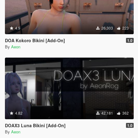
4.9
26,303
223
DOA Kokoro Bikini [Add-On]
1.0
By
Aeon
4.82
42,181
362
DOAX3 Luna Bikini [Add-On]
1.0
By
Aeon