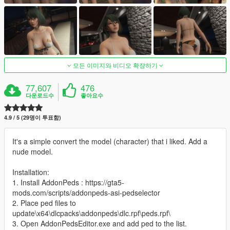
모든 이미지와 비디오 확장하기
77,607
476
다운로드수
좋아요수
4.9 / 5 (29명이 투표함)
It's a simple convert the model (character) that i liked. Add a
nude model.
Installation:
1. Install AddonPeds : https://gta5-
mods.com/scripts/addonpeds-asi-pedselector
2. Place ped files to
update\x64\dlcpacks\addonpeds\dlc.rpf\peds.rpf\
3. Open AddonPedsEditor.exe and add ped to the list.