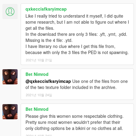
qxkeccisfksryimcap
Like I really tried to understand it myself, I did quite
some research, but I am not able to figure out where I
get all the files.
In the download there are only 3 files: .yft, .ymt, .ydd.
Missing is the 4 file: .ytd.
I have literary no clue where I get this file from,
because with only the 3 files the PED is not spawning.
2021년 10월 21일
Bet Nimrod
@qxkeccisfksryimcap
Use one of the files from one
of the two texture folder included in the archive.
2021년 10월 24일
Bet Nimrod
Please give this women some respectable clothing.
Pretty sure most women wouldn't prefer that their
only clothing options be a bikini or no clothes at all.
2021년 10월 24일