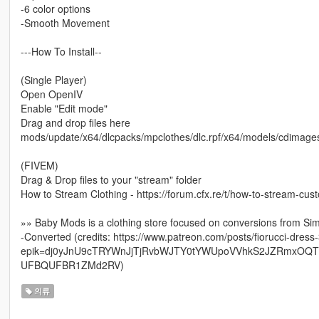
-6 color options
-Smooth Movement
---How To Install--
(Single Player)
Open OpenIV
Enable "Edit mode"
Drag and drop files here
mods/update/x64/dlcpacks/mpclothes/dlc.rpf/x64/models/cdima
(FIVEM)
Drag & Drop files to your "stream" folder
How to Stream Clothing - https://forum.cfx.re/t/how-to-stream-cu
»» Baby Mods is a clothing store focused on conversions from Si
-Converted (credits: https://www.patreon.com/posts/fiorucci-dres
epik=dj0yJnU9cTRYWnJjTjRvbWJTY0tYWUpoVVhkS2JZRmxO
UFBQUFBR1ZMd2RV)
의류