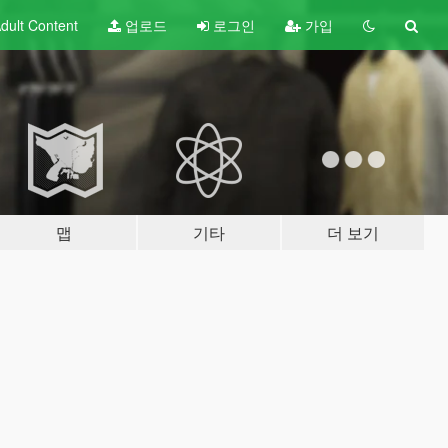
dult
Content
업로드
로그인
가입
맵
기타
더 보기