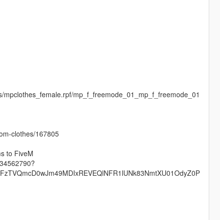
ges/mpclothes_female.rpf/mp_f_freemode_01_mp_f_freemode_01
stom-clothes/167805
ms to FiveM
s-34562790?
QTFzTVQmcD0wJm49MDIxREVEQlNFR1lUNk83NmtXU01OdyZ0P