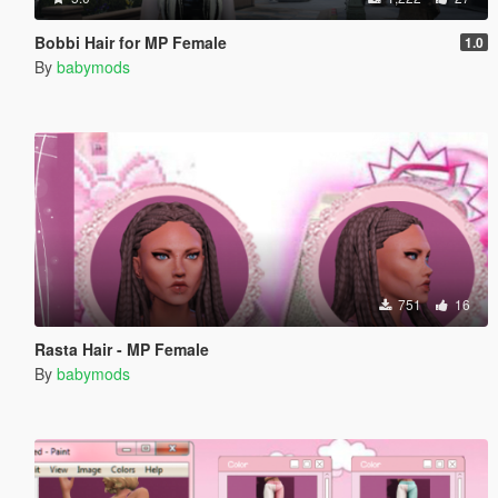
Bobbi Hair for MP Female
1.0
By
babymods
751
16
Rasta Hair - MP Female
By
babymods