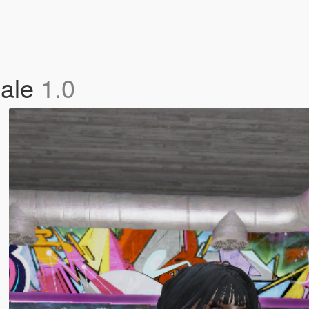
male
1.0