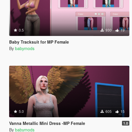
0.5
930
19
Baby Tracksuit for MP Female
By
babymods
5.0
605
15
Vanna Metallic Mini Dress -MP Female
1.0
By
babymods