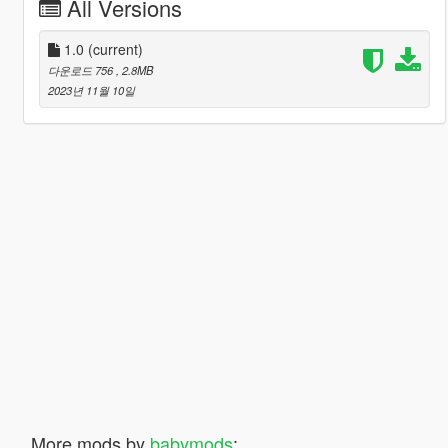
All Versions
1.0
(current)
다운로드 756
, 2.8MB
2023년 11월 10일
More mods by
babymods
: