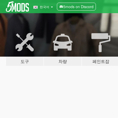
5mods on Discord
한국어
도구
차량
페인트잡