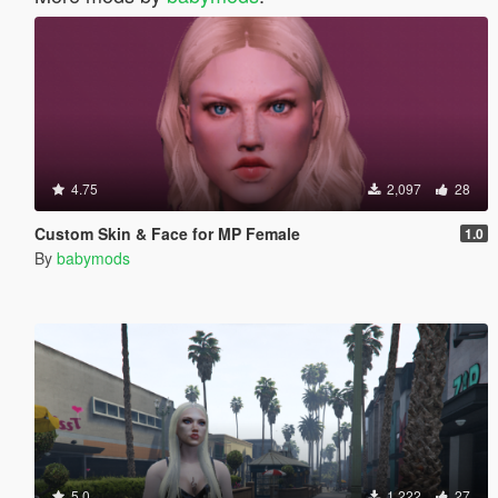
4.75
2,097
28
Custom Skin & Face for MP Female
1.0
By
babymods
5.0
1,222
27