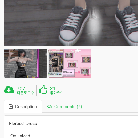
757
21
다운로드수
좋아요수
Description
Comments (2)
Fiorucci Dress
-Optimized