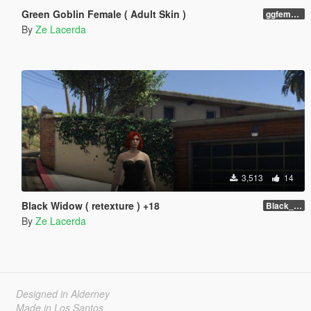
Green Goblin Female ( Adult Skin )
ggfemale01
By
Ze Lacerda
3,513
14
Black Widow ( retexture ) +18
Black_Widow ( Retexture ) Attention +18
By
Ze Lacerda
Designed in Alderney
Made in Los Santos