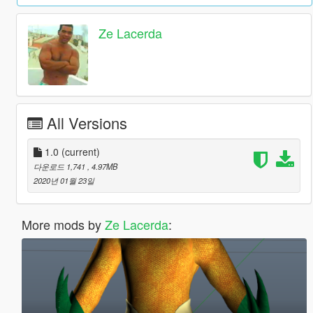
Ze Lacerda
All Versions
1.0
(current)
다운로드 1,741
, 4.97MB
2020년 01월 23일
More mods by
Ze Lacerda
: