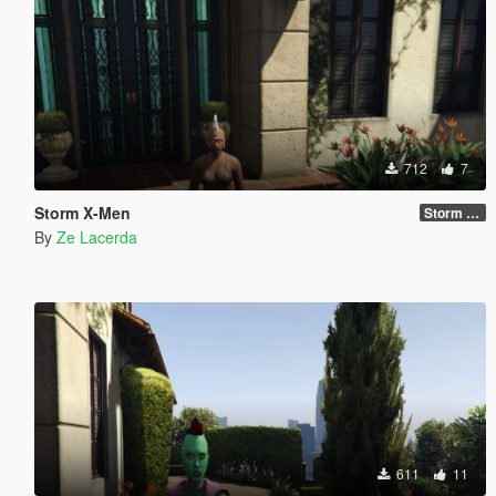
712
7
Storm X-Men
Storm new body
By
Ze Lacerda
611
11