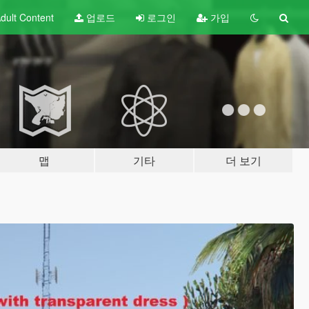
dult
Content
업로드
로그인
가입
맵
기타
더 보기