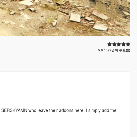
5.0 / 5 (2명이 투표함)
 SERSKYAMN who leave their addons here. I simply add the