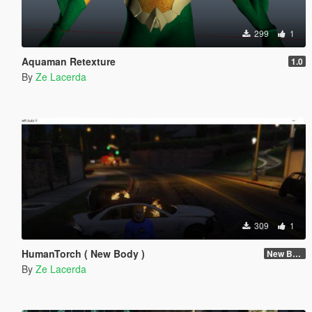
299
1
Aquaman Retexture
1.0
By
Ze Lacerda
309
1
HumanTorch ( New Body )
New Body
By
Ze Lacerda