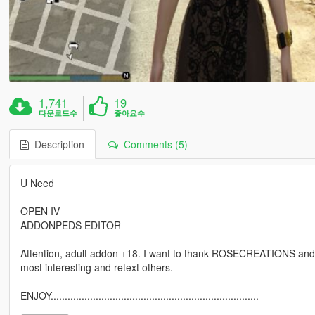
1,741
19
다운로드수
좋아요수
Description
Comments (5)
U Need
OPEN IV
ADDONPEDS EDITOR
Attention, adult addon +18. I want to thank ROSECREATIONS and
most interesting and retext others.
ENJOY..........................................................................