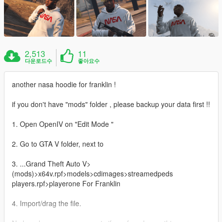
2,513
11
다운로드수
좋아요수
another nasa hoodie for franklin !
if you don't have "mods" folder , please backup your data first !!
1. Open OpenIV on "Edit Mode "
2. Go to GTA V folder, next to
3. ...Grand Theft Auto V>
(mods)>x64v.rpf>models>cdimages>streamedpeds
players.rpf>playerone For Franklin
4. Import/drag the file.