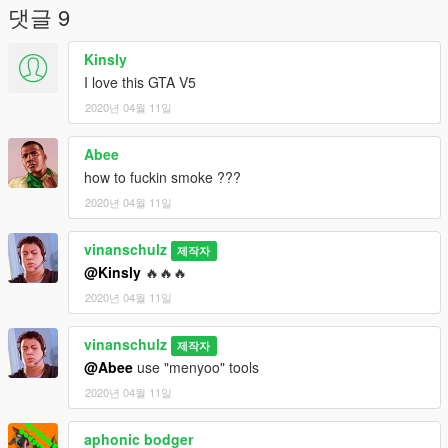
댓글 9
Kinsly
I love this GTA V5
2020년 04월 11일
Abee
how to fuckin smoke ???
2020년 04월 11일
vinanschulz
제작자
@Kinsly
🔥🔥🔥
2020년 04월 11일
vinanschulz
제작자
@Abee
use "menyoo" tools
2020년 04월 11일
aphonic bodger