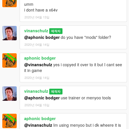
umm
i dont have a x64v
2020년 04월 13일
vinanschulz
제작자
@aphonic bodger
do you have "mods" folder?
2020년 04월 14일
aphonic bodger
@vinanschulz
yes i copyed it over to it but I cant see
it in game
2020년 04월 14일
vinanschulz
제작자
@aphonic bodger
use trainer or menyoo tools
2020년 04월 15일
aphonic bodger
@vinanschulz
Im using menyoo but i dk wheere it is