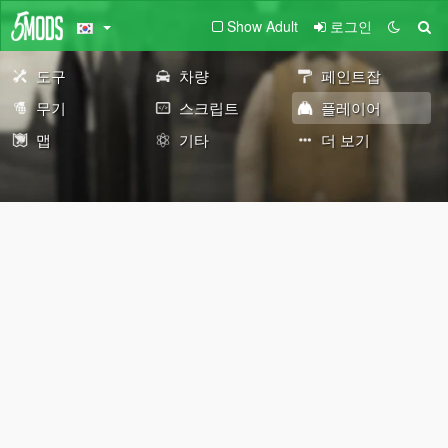
Show Adult
로그인
도구
차량
페인트잡
무기
스크립트
플레이어
맵
기타
더 보기