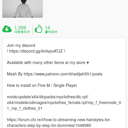
1,059
14
다운로드수
좋아요수
Join my discord
! https://discord.gg/6rdvpxATJZ !
Available with many other items at my store ♥
Mesh By https://www.patreon.com/khadijah551/posts
How to install on Five M / Single Player
mods/update/x64/dlcpacks/mpclothes/dlc.rpf/
x64/models/cdimages/mpclothes_female.rpf/mp_f_freemode_0
1_mp_f_clothes_01
https://forum.cfx.re/t/how-to-streaming-new-hairstyles-for-
characters-step-by-step-for-dummies/1048980