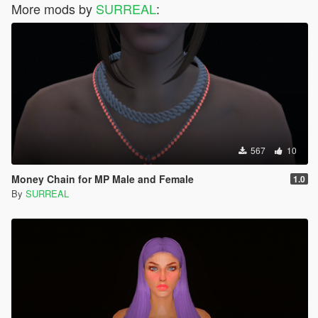
More mods by
SURREAL
:
567
10
Money Chain for MP Male and Female
1.0
By
SURREAL