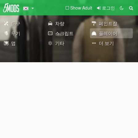
Show Adult
로그인
도구
차량
페인트잡
무기
스크립트
플레이어
맵
기타
더 보기