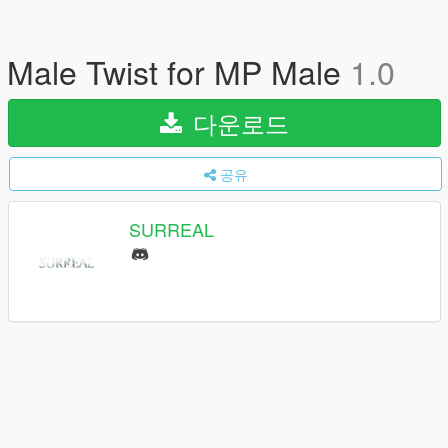
Male Twist for MP Male
1.0
다운로드
공유
SURREAL