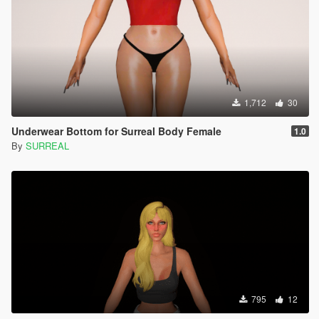
1,712
30
Underwear Bottom for Surreal Body Female
1.0
By
SURREAL
795
12