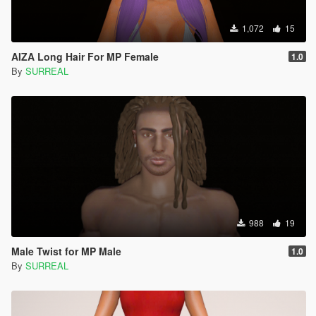
1,072
15
AIZA Long Hair For MP Female
1.0
By
SURREAL
988
19
Male Twist for MP Male
1.0
By
SURREAL