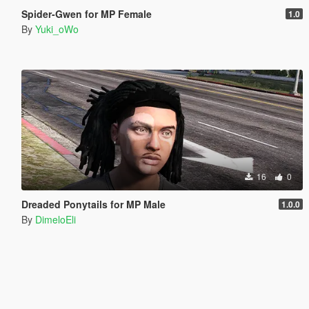
Spider-Gwen for MP Female
1.0
By
Yuki_oWo
16
0
Dreaded Ponytails for MP Male
1.0.0
By
DimeloEli