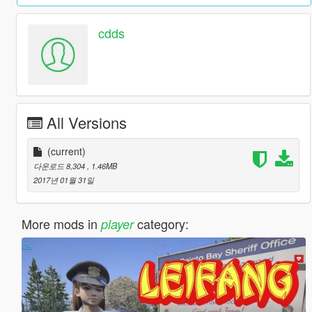
cdds
All Versions
(current)
다운로드 8,304
, 1.46MB
2017년 01월 31일
More mods in
category:
player