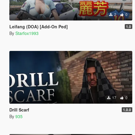
2
0
Leifang (DOA) [Add-On Ped]
1.0
By
Starfox1993
17
0
Drill Scarf
1.0.0
By
935