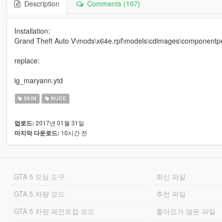
Description
Comments (107)
Installation:
Grand Theft Auto V\mods\x64e.rpf\models\cdimages\componentpe
replace:
ig_maryann.ytd
SKIN
NUDE
2017년 01월 31일
업로드:
10시간 전
마지막 다운로드:
GTA 5 모딩 도구
최신 파일
GTA 5 차량 모드
추천 파일
GTA 5 차량 페인트잡 모드
좋아요가 많은 파일