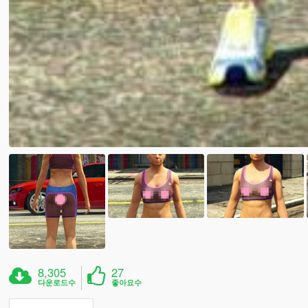
8,305
27
다운로드수
좋아요수