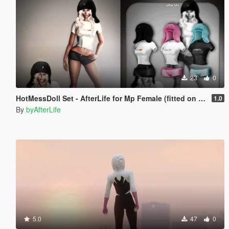
23
0
HotMessDoll Set - AfterLife for Mp Female (fitted on Slut Body)
1.0
By
byAfterLife
5.0
47
0