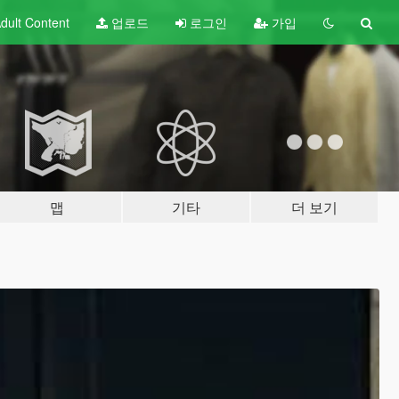
dult
Content
업로드
로그인
가입
맵
기타
더 보기