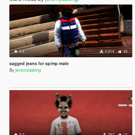
5.0
4,914
49
sagged jeans for sp/mp male
By
jeremydaking
5.0
767
13