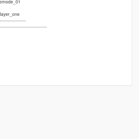
eemode_01
player_one
----------------
-------------------------------