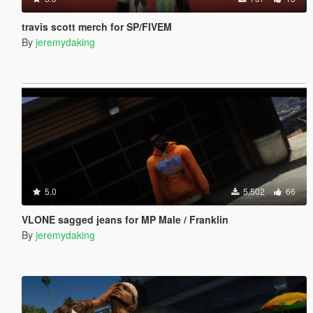
travis scott merch for SP/FIVEM
By
jeremydaking
5.0
5,502
66
VLONE sagged jeans for MP Male / Franklin
By
jeremydaking