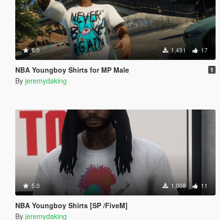
5.0
1,491
17
NBA Youngboy Shirts for MP Male
1
By
jeremydaking
5.0
1,008
11
NBA Youngboy Shirts [SP /FiveM]
By
jeremydaking