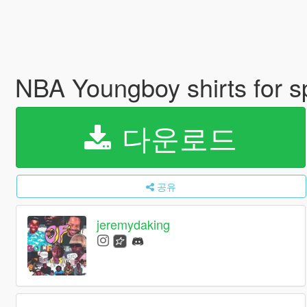
NBA Youngboy shirts for 
다운로드
공유
jeremydaking