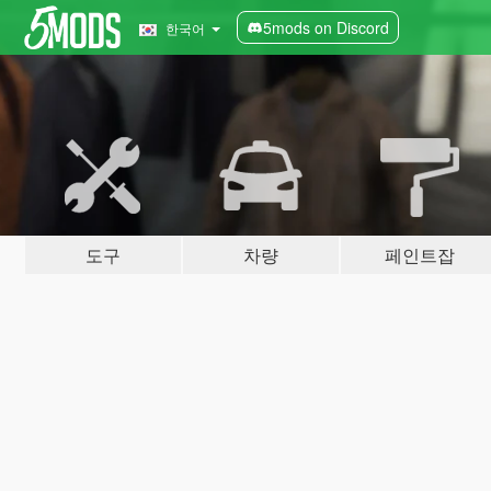
5mods on Discord
한국어
도구
차량
페인트잡