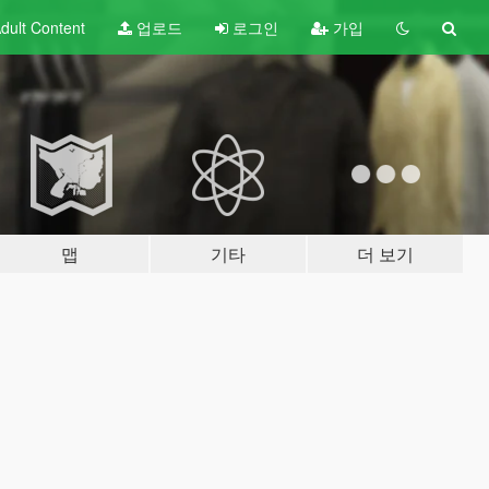
dult
Content
업로드
로그인
가입
맵
기타
더 보기