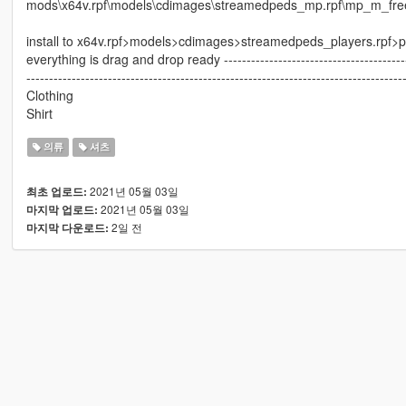
mods\x64v.rpf\models\cdimages\streamedpeds_mp.rpf\mp_m_fr
install to x64v.rpf>models>cdimages>streamedpeds_players.rpf>
everything is drag and drop ready -----------------------------------------
-----------------------------------------------------------------------------------
Clothing
Shirt
의류
셔츠
2021년 05월 03일
최초 업로드:
2021년 05월 03일
마지막 업로드:
2일 전
마지막 다운로드: