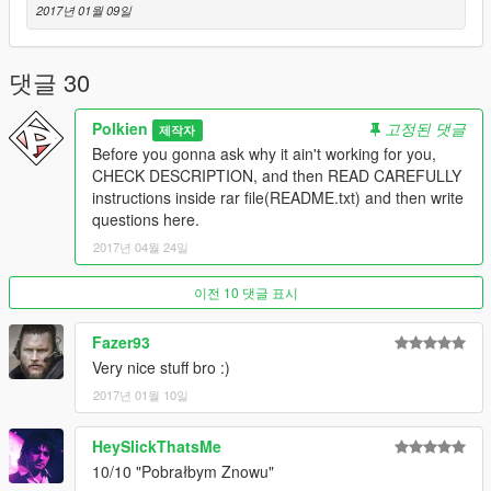
-NBA2k17 - base model and textures.
2017년 01월 09일
====================================
댓글 30
Polkien
고정된 댓글
제작자
Before you gonna ask why it ain't working for you,
CHECK DESCRIPTION, and then READ CAREFULLY
instructions inside rar file(README.txt) and then write
questions here.
2017년 04월 24일
이전 10 댓글 표시
Fazer93
Very nice stuff bro :)
2017년 01월 10일
HeySlickThatsMe
10/10 "Pobrałbym Znowu"