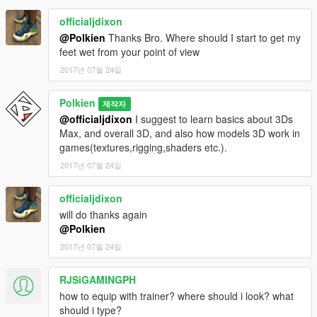
officialjdixon
@Polkien
Thanks Bro. Where should I start to get my
feet wet from your point of view
2017년 07월 24일
Polkien
제작자
@officialjdixon
I suggest to learn basics about 3Ds
Max, and overall 3D, and also how models 3D work in
games(textures,rigging,shaders etc.).
2017년 07월 24일
officialjdixon
will do thanks again
@Polkien
2017년 07월 24일
RJSiGAMINGPH
how to equip with trainer? where should i look? what
should i type?