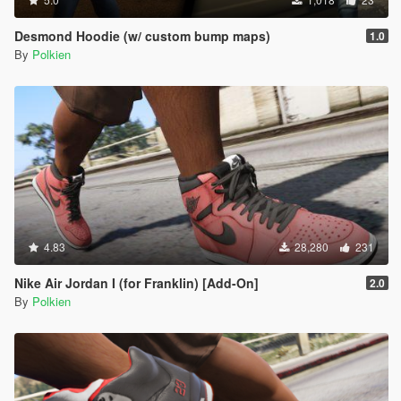
Desmond Hoodie (w/ custom bump maps)
1.0
By
Polkien
4.83
28,280
231
Nike Air Jordan I (for Franklin) [Add-On]
2.0
By
Polkien