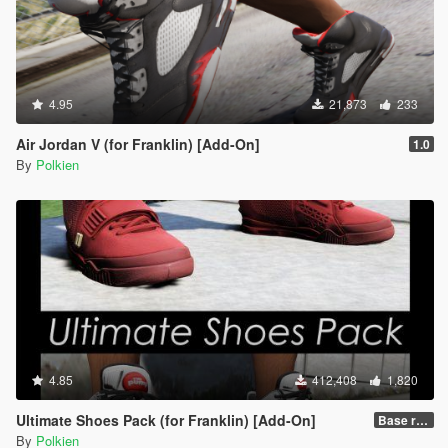
4.95
21,873
233
Air Jordan V (for Franklin) [Add-On]
1.0
By
Polkien
4.85
412,408
1,820
Ultimate Shoes Pack (for Franklin) [Add-On]
Base release
By
Polkien