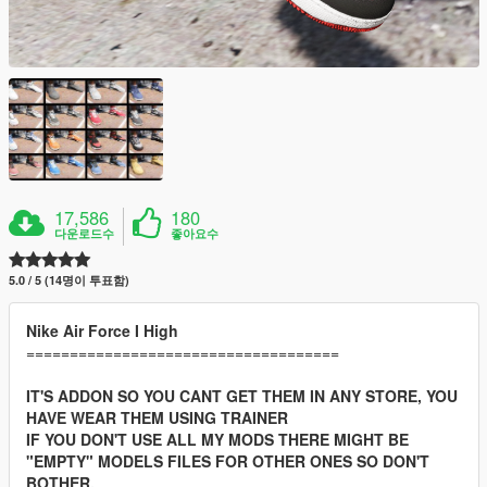
17,586
180
다운로드수
좋아요수
5.0 / 5 (14명이 투표함)
Nike Air Force I High
====================================
IT'S ADDON SO YOU CANT GET THEM IN ANY STORE, YOU
HAVE WEAR THEM USING TRAINER
IF YOU DON'T USE ALL MY MODS THERE MIGHT BE
"EMPTY" MODELS FILES FOR OTHER ONES SO DON'T
BOTHER.