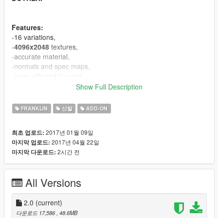
Features:
-16 variations,
-
4096x2048
textures,
-accurate material,
-normals and spec maps,
-laces affected by wind.
Show Full Description
If you appriciate my work you can donate :).
FRANKLIN
신발
ADD-ON
CHANGELOG:
V2.0 - a lot improvements in material, added 4 textures, fixed
2017년 01월 09일
최초 업로드:
vertex colors.
2017년 04월 22일
마지막 업로드:
2시간 전
마지막 다운로드:
Known bugs:
-equal vertices count comparing to original mesh, it's GIMS
EVO problem, can't fix for now.
All Versions
CREDITS
====================================
2.0
(current)
-3Doomer - GIMS EVO for GTA V,
다운로드 17,586
, 48.6MB