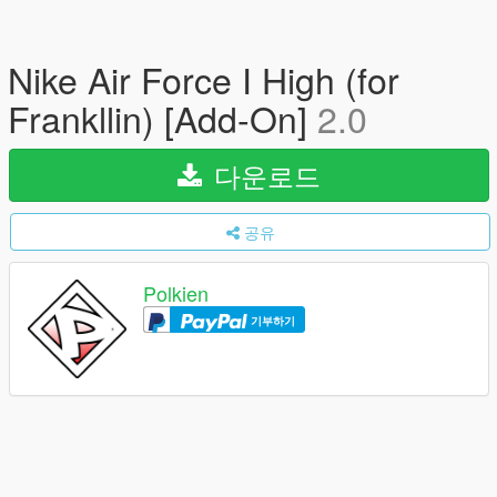
Nike Air Force I High (for
Frankllin) [Add-On]
2.0
다운로드
공유
Polkien
기부하기