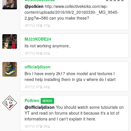
@polkien
http://www.collectivekicks.com/wp-
content/uploads/2016/09/2_20160330-_MG_9545-
2.jpg?w=580 can you make these?
2017년 05월 17일
MJ23KOBE24
its not working anymore..
2017년 05월 22일
officialjdixon
Bro I have every 2k17 shoe model and textures I
need help installing them in gta v where do I start
2017년 07월 24일
Polkien
제작자
@officialjdixon
You should watch some tutourials on
YT and read on forums about it because it's a lot of
informations and I can't explain it here.
2017년 07월 24일