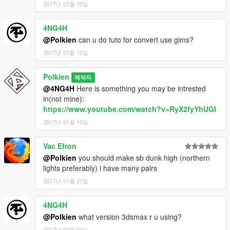
2017년 01월 10일
4NG4H
@Polkien
can u do tuto for convert use gims?
2017년 01월 12일
Polkien
제작자
@4NG4H
Here is something you may be intrested
in(not mine):
https://www.youtube.com/watch?v=RyX2fyYhUGI
2017년 01월 15일
Vac Efron
@Polkien
you should make sb dunk high (northern
lights preferably) i have many pairs
2017년 01월 21일
4NG4H
@Polkien
what version 3dsmax r u using?
2017년 02월 04일