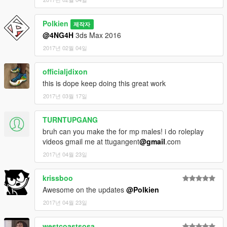
Polkien
제작자
@4NG4H
3ds Max 2016
2017년 02월 04일
officialjdixon
this is dope keep doing this great work
2017년 03월 17일
TURNTUPGANG
bruh can you make the for mp males! i do roleplay
videos gmail me at ttugangent
@gmail
.com
2017년 04월 23일
krissboo
Awesome on the updates
@Polkien
2017년 04월 23일
westcoastsosa