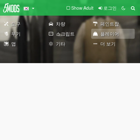
Show Adult
로그인
도구
차량
페인트잡
무기
스크립트
플레이어
맵
기타
더 보기