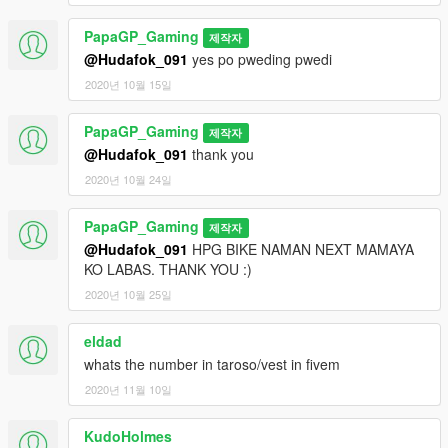
PapaGP_Gaming
제작자
@Hudafok_091
yes po pweding pwedi
2020년 10월 15일
PapaGP_Gaming
제작자
@Hudafok_091
thank you
2020년 10월 24일
PapaGP_Gaming
제작자
@Hudafok_091
HPG BIKE NAMAN NEXT MAMAYA
KO LABAS. THANK YOU :)
2020년 10월 25일
eldad
whats the number in taroso/vest in fivem
2020년 11월 10일
KudoHolmes