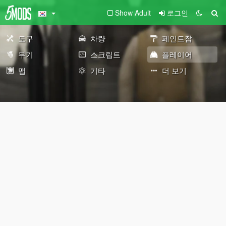
Show Adult
로그인
도구
차량
페인트잡
무기
스크립트
플레이어
맵
기타
더 보기