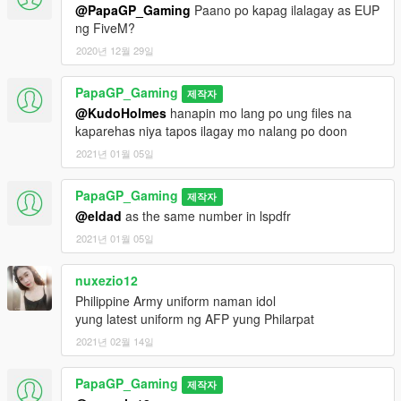
@PapaGP_Gaming
Paano po kapag ilalagay as EUP
ng FiveM?
2020년 12월 29일
PapaGP_Gaming
제작자
@KudoHolmes
hanapin mo lang po ung files na
kaparehas niya tapos ilagay mo nalang po doon
2021년 01월 05일
PapaGP_Gaming
제작자
@eldad
as the same number in lspdfr
2021년 01월 05일
nuxezio12
Philippine Army uniform naman idol
yung latest uniform ng AFP yung Philarpat
2021년 02월 14일
PapaGP_Gaming
제작자