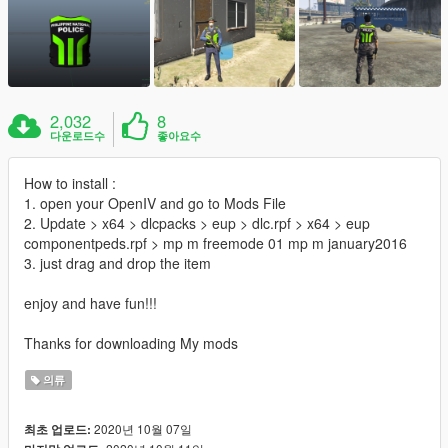
2,032
8
다운로드수
좋아요수
How to install :
1. open your OpenIV and go to Mods File
2. Update > x64 > dlcpacks > eup > dlc.rpf > x64 > eup
componentpeds.rpf > mp m freemode 01 mp m january2016
3. just drag and drop the item
enjoy and have fun!!!
Thanks for downloading My mods
의류
2020년 10월 07일
최초 업로드: