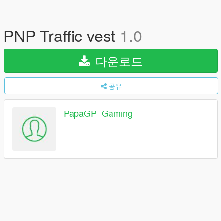
PNP Traffic vest
1.0
다운로드
공유
PapaGP_Gaming