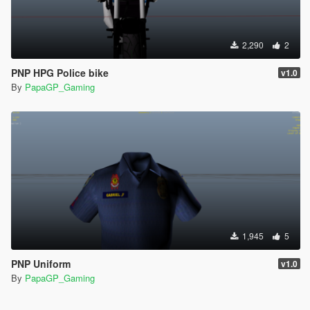
2,290
2
PNP HPG Police bike
v1.0
By
PapaGP_Gaming
1,945
5
PNP Uniform
v1.0
By
PapaGP_Gaming