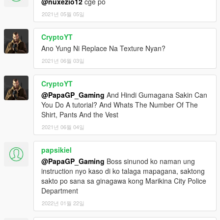
@nuxezio12
cge po
2021년 05월 05일
CryptoYT
Ano Yung Ni Replace Na Texture Nyan?
2021년 06월 03일
CryptoYT
@PapaGP_Gaming
And Hindi Gumagana Sakin Can
You Do A tutorial? And Whats The Number Of The
Shirt, Pants And the Vest
2021년 06월 04일
papsikiel
@PapaGP_Gaming
Boss sinunod ko naman ung
instruction nyo kaso di ko talaga mapagana, saktong
sakto po sana sa ginagawa kong Marikina City Police
Department
2022년 01월 22일