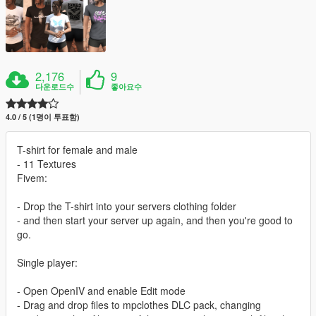
2,176
9
다운로드수
좋아요수
4.0 / 5 (1명이 투표함)
T-shirt for female and male
- 11 Textures
Fivem:
- Drop the T-shirt into your servers clothing folder
- and then start your server up again, and then you're good to
go.
Single player:
- Open OpenIV and enable Edit mode
- Drag and drop files to mpclothes DLC pack, changing