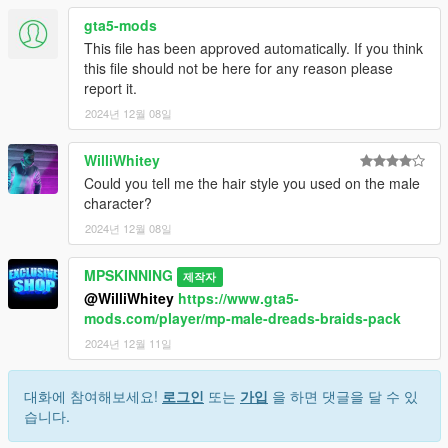
gta5-mods
This file has been approved automatically. If you think
this file should not be here for any reason please
report it.
2024년 12월 08일
WilliWhitey
Could you tell me the hair style you used on the male
character?
2024년 12월 08일
MPSKINNING
제작자
@WilliWhitey
https://www.gta5-
mods.com/player/mp-male-dreads-braids-pack
2024년 12월 11일
대화에 참여해보세요!
로그인
또는
가입
을 하면 댓글을 달 수 있
습니다.