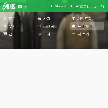
Show Adult
로그인
도구
차량
페인트잡
무기
스크립트
플레이어
맵
기타
더 보기