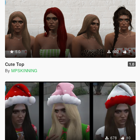
5.0
602
7
Cute Top
1.0
By
MPSKINNING
678
10