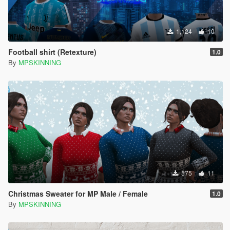
1,124
10
Football shirt (Retexture)
1.0
By
MPSKINNING
575
11
Christmas Sweater for MP Male / Female
1.0
By
MPSKINNING