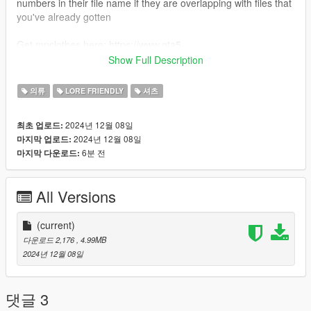
numbers in their file name if they are overlapping with files that
you've already gotten
Get mpclothes here: https://www.gta5-
mods.com/misc/mpclothes-addon-clothing-slots
Show Full Description
FILE NAMES
male - mp_m_freemode_01_mp_m_heist3_jbib_009
의류
LORE FRIENDLY
셔츠
female - mp_f_freemode_01_mp_f_heist3_jbib_010
2024년 12월 08일
최초 업로드:
if you need any help or wanna check out the other free
2024년 12월 08일
마지막 업로드:
releases out join the discord. <3
6분 전
마지막 다운로드:
All Versions
(current)
다운로드 2,176
, 4.99MB
2024년 12월 08일
댓글 3