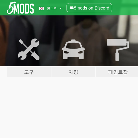
5mods on Discord
한국어
도구
차량
페인트잡