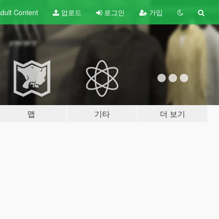
dult
Content
업로드
로그인
가입
맵
기타
더 보기