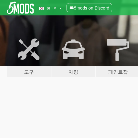
5mods on Discord
한국어
도구
차량
페인트잡