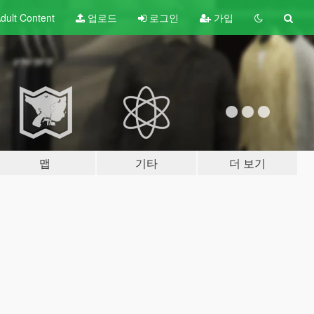
dult
Content
업로드
로그인
가입
맵
기타
더 보기