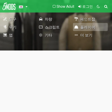
Show Adult
로그인
도구
차량
페인트잡
무기
스크립트
플레이어
맵
기타
더 보기