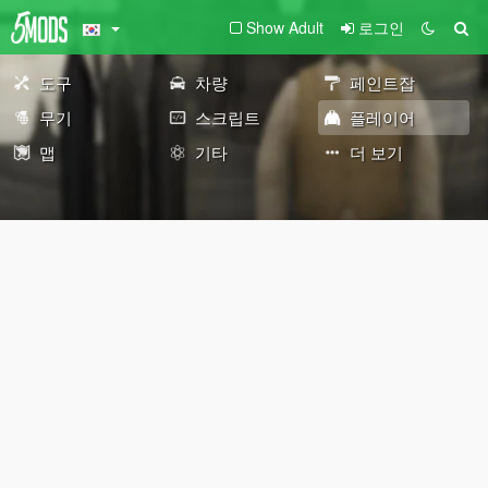
Show Adult
로그인
도구
차량
페인트잡
무기
스크립트
플레이어
맵
기타
더 보기