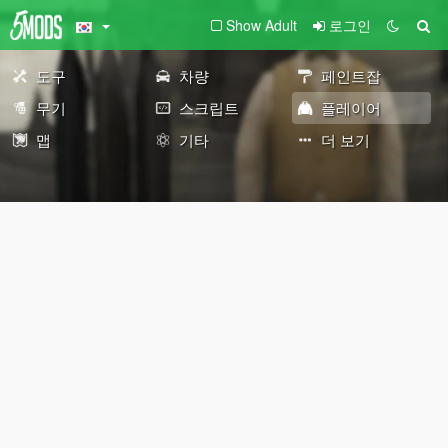
Show Adult
로그인
도구
차량
페인트잡
무기
스크립트
플레이어
맵
기타
더 보기