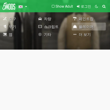
Show Adult
로그인
도구
차량
페인트잡
무기
스크립트
플레이어
맵
기타
더 보기