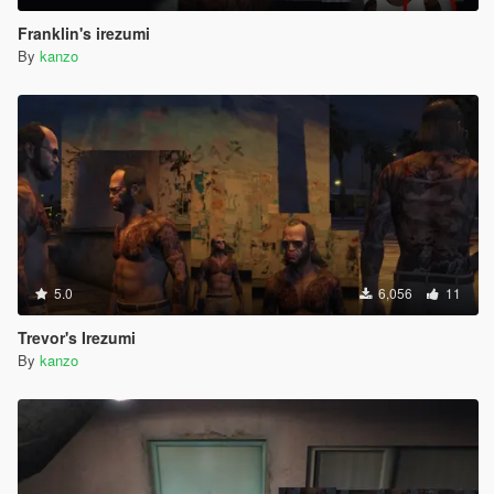
Franklin's irezumi
By
kanzo
5.0
6,056
11
Trevor's Irezumi
By
kanzo