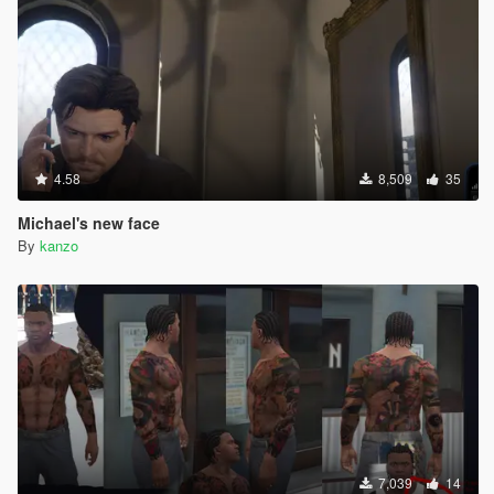
4.58
8,509
35
Michael's new face
By
kanzo
7,039
14