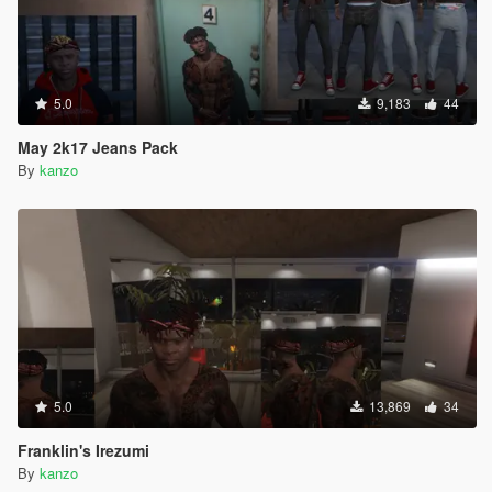
5.0
9,183
44
May 2k17 Jeans Pack
By
kanzo
5.0
13,869
34
Franklin's Irezumi
By
kanzo