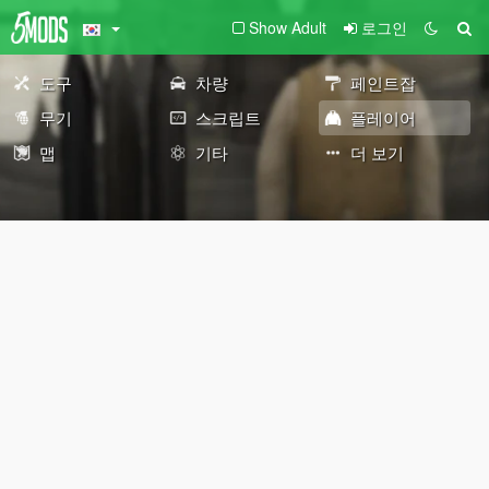
Show Adult
로그인
도구
차량
페인트잡
무기
스크립트
플레이어
맵
기타
더 보기