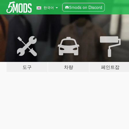
5mods on Discord
한국어
도구
차량
페인트잡