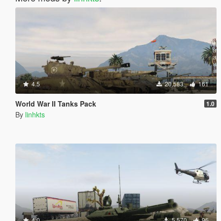
4.5
20,583
161
World War II Tanks Pack
1.0
By
linhkts
4.0
5,570
96