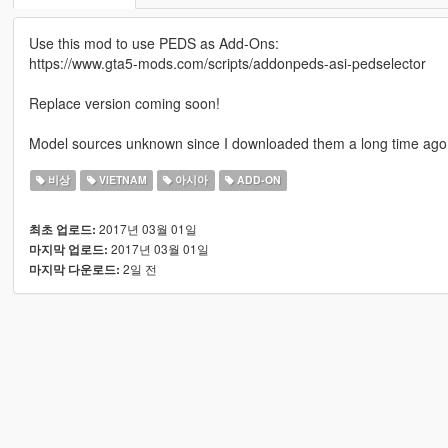
Use this mod to use PEDS as Add-Ons:
https://www.gta5-mods.com/scripts/addonpeds-asi-pedselector
Replace version coming soon!
Model sources unknown since I downloaded them a long time ago.
비상
VIETNAM
아시아
ADD-ON
2017년 03월 01일
최초 업로드:
2017년 03월 01일
마지막 업로드:
2일 전
마지막 다운로드: