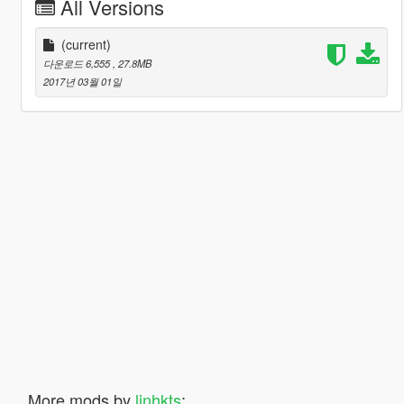
All Versions
(current)
다운로드 6,555
, 27.8MB
2017년 03월 01일
More mods by
linhkts
: