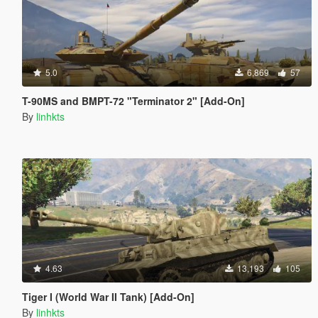
5.0
6,869
57
T-90MS and BMPT-72 "Terminator 2" [Add-On]
By
linhkts
4.63
13,193
105
Tiger I (World War II Tank) [Add-On]
By
linhkts