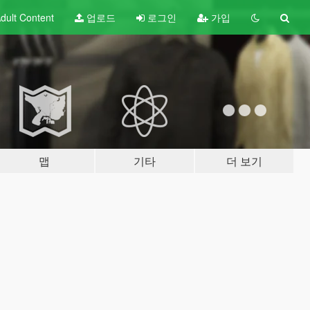
dult
Content
업로드
로그인
가입
맵
기타
더 보기