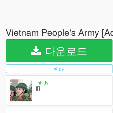
Vietnam People's Army [A
다운로드
공유
linhkts