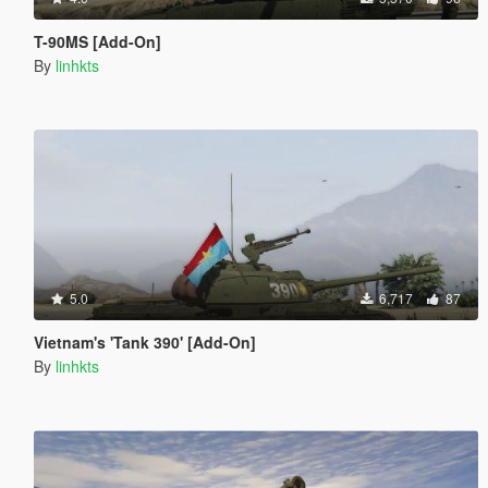
T-90MS [Add-On]
By
linhkts
5.0
6,717
87
Vietnam's 'Tank 390' [Add-On]
By
linhkts