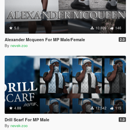
5.0
10,809
146
Alexander Mcqueen For MP Male/Female
2.0
By
nevek-zoo
4.88
12,542
115
Drill Scarf For MP Male
1.0
By
nevek-zoo