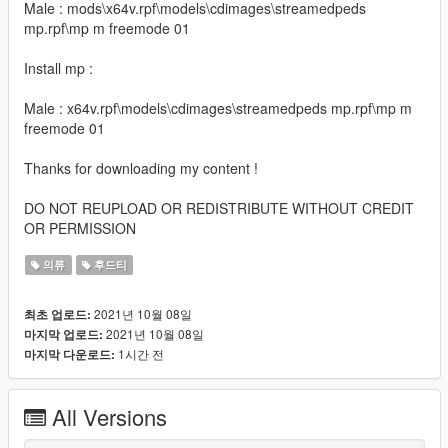
Male : mods\x64v.rpf\models\cdimages\streamedpeds
mp.rpf\mp m freemode 01
Install mp :
Male : x64v.rpf\models\cdimages\streamedpeds mp.rpf\mp m
freemode 01
Thanks for downloading my content !
DO NOT REUPLOAD OR REDISTRIBUTE WITHOUT CREDIT
OR PERMISSION
의류
후드티
2021년 10월 08일
최초 업로드:
2021년 10월 08일
마지막 업로드:
1시간 전
마지막 다운로드:
All Versions