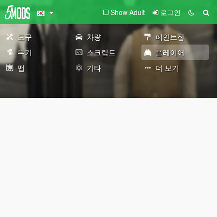
Show Adult
로그인
도구
차량
페인트잡
무기
스크립트
플레이어
맵
기타
더 보기