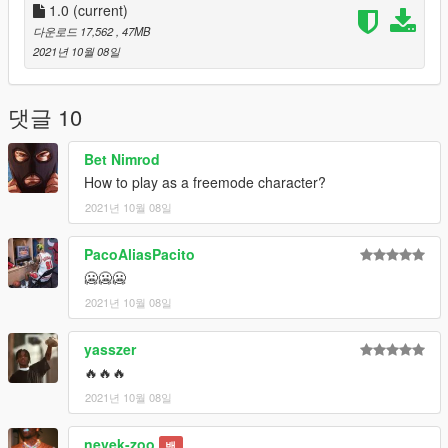
1.0
(current)
다운로드 17,562
, 47MB
2021년 10월 08일
댓글 10
Bet Nimrod
How to play as a freemode character?
2021년 10월 08일
PacoAliasPacito
🥶🥶🥶
2021년 10월 08일
yasszer
🔥🔥🔥
2021년 10월 08일
nevek-zoo
밴