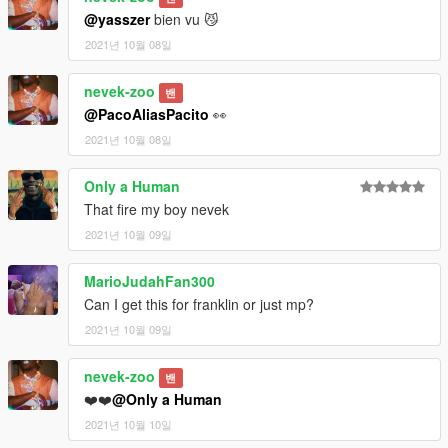
@yasszer
bien vu 😼
2021년 10월 08일
nevek-zoo
밴
@PacoAliasPacito
👀
2021년 10월 08일
Only a Human
That fire my boy nevek
2021년 10월 09일
MarioJudahFan300
Can I get this for franklin or just mp?
2021년 10월 09일
nevek-zoo
밴
❤️❤️
@Only a Human
2021년 10월 10일