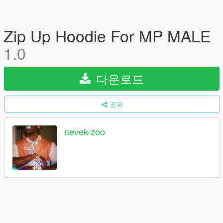
Zip Up Hoodie For MP MALE
1.0
다운로드
공유
nevek-zoo