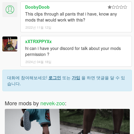
DoobyDoob
This clips through all pants that i have, know any
mods that would work with this?
2022년 11월 12일
xXTRXPPYXx
hi can i have your discord for talk about your mods
permission ?
2024년 04월 18일
대화에 참여해보세요!
로그인
또는
가입
을 하면 댓글을 달 수 있
습니다.
More mods by
nevek-zoo
: