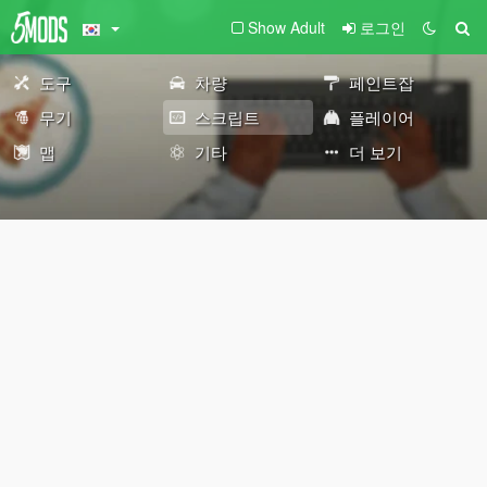
Show Adult
로그인
도구
차량
페인트잡
무기
스크립트
플레이어
맵
기타
더 보기