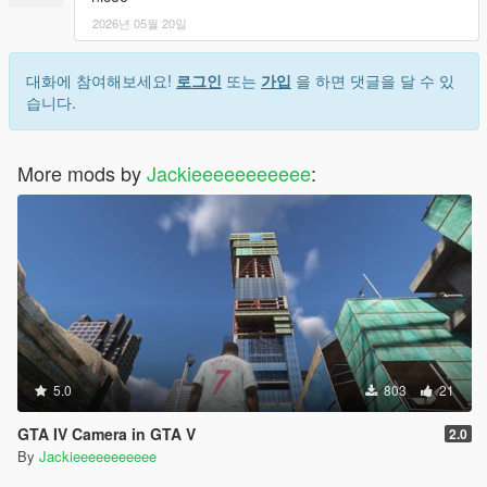
2026년 05월 20일
대화에 참여해보세요!
로그인
또는
가입
을 하면 댓글을 달 수 있
습니다.
More mods by
Jackieeeeeeeeeee
:
5.0
803
21
GTA IV Camera in GTA V
2.0
By
Jackieeeeeeeeeee