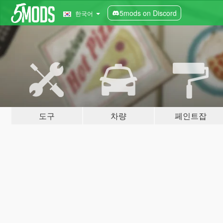
5mods on Discord
한국어
도구
차량
페인트잡