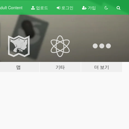
dult
Content
업로드
로그인
가입
맵
기타
더 보기