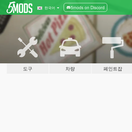
5mods on Discord
한국어
도구
차량
페인트잡