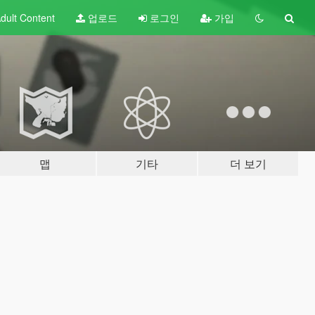
dult
Content
업로드
로그인
가입
맵
기타
더 보기