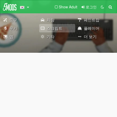
Show Adult
로그인
도구
차량
페인트잡
무기
스크립트
플레이어
맵
기타
더 보기