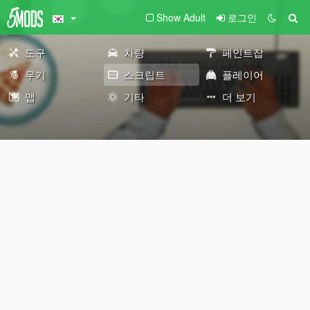
Show Adult
로그인
도구
차량
페인트잡
무기
스크립트
플레이어
맵
기타
더 보기