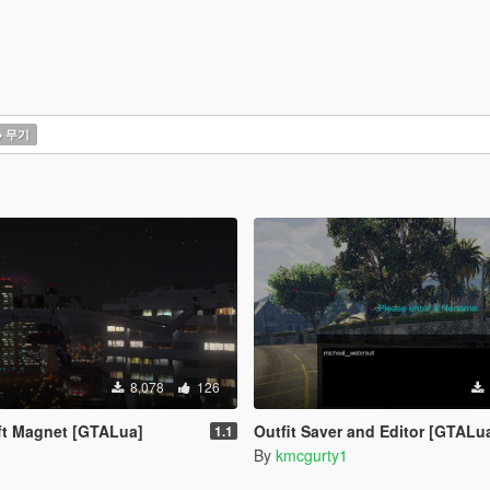
무기
8,078
126
ft Magnet [GTALua]
Outfit Saver and Editor [GTALu
1.1
By
kmcgurty1