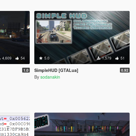
4,609
54
5.0
1,579
51
SimpleHUD [GTALua]
1.0
0.92
By
sodanakin