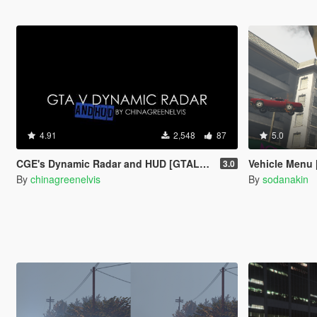
4.91
2,548
87
5.0
CGE's Dynamic Radar and HUD [GTALua]
Vehicle Menu
3.0
By
chinagreenelvis
By
sodanakin