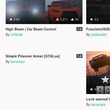
4.83
3,211
50
5.0
High Beam | Car Beam Control
FuturisticHU
1.0
By
UrNoob
By
sodanakin
5.0
2,194
33
Simple Prisoner Arrest [GTALua]
1.0
By
kanersps
4.0
Lock wanted l
By
kanersps