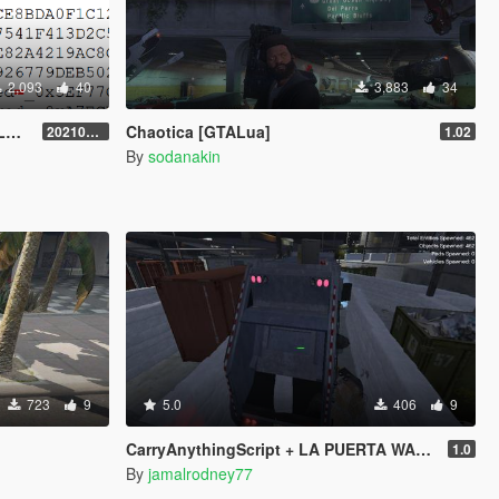
2,093
40
3,883
34
n
Chaotica [GTALua]
20210909.001
1.02
By
sodanakin
723
9
5.0
406
9
CarryAnythingScript + LA PUERTA WASTE STATION – Street Garbage Pickup
1.0
By
jamalrodney77