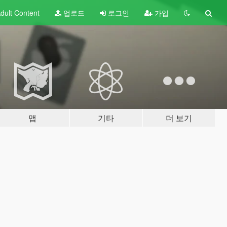
dult
Content
업로드
로그인
가입
맵
기타
더 보기