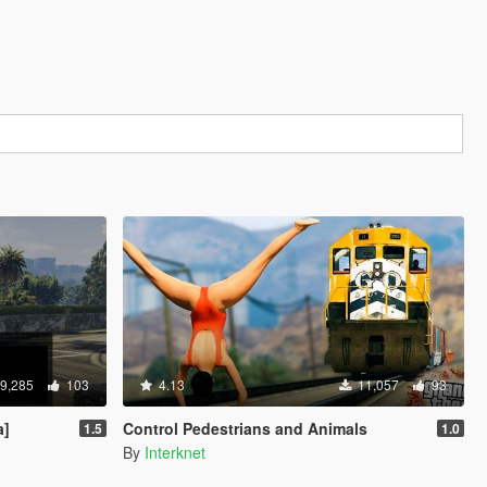
9,285
103
4.13
11,057
93
a]
Control Pedestrians and Animals
1.5
1.0
By
Interknet