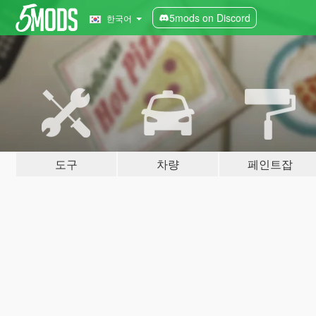
5mods on Discord
한국어
도구
차량
페인트잡