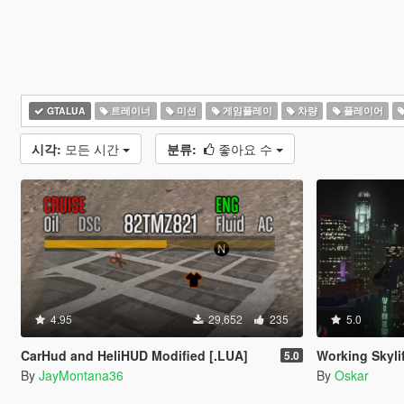
GTALUA
트레이너
미션
게임플레이
차량
플레이어
시각:
모든 시간
분류:
좋아요 수
4.95
29,652
235
5.0
CarHud and HeliHUD Modified [.LUA]
Working Skyli
5.0
By
JayMontana36
By
Oskar