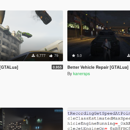
6,777
79
5.0
 [GTALua]
Better Vehicle Repair [GTALua]
0.955
By
kanersps