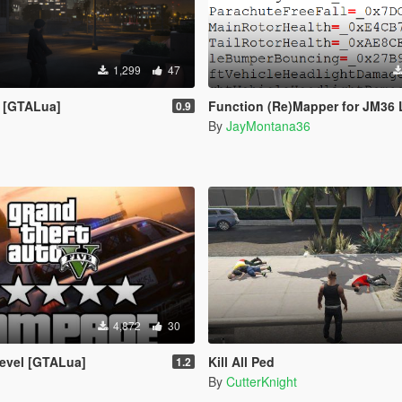
1,299
47
D [GTALua]
Function (Re)Mapper for JM36 Lua Plugi
0.9
By
JayMontana36
4,872
30
evel [GTALua]
Kill All Ped
1.2
By
CutterKnight