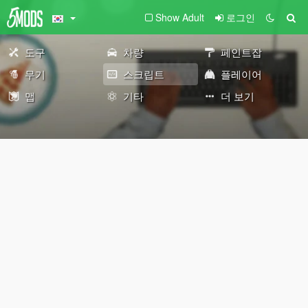
Show Adult
로그인
도구
차량
페인트잡
무기
스크립트
플레이어
맵
기타
더 보기