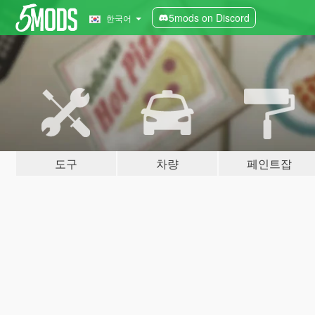
5mods on Discord
한국어
도구
차량
페인트잡