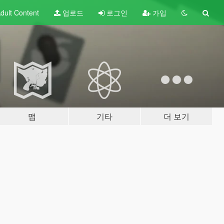
dult
Content
업로드
로그인
가입
맵
기타
더 보기