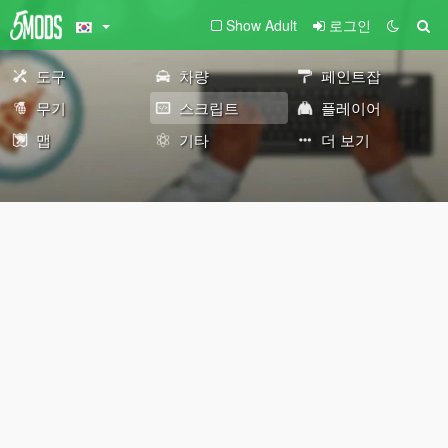
Show Adult
로그인
도구
차량
페인트잡
무기
스크립트
플레이어
맵
기타
더 보기