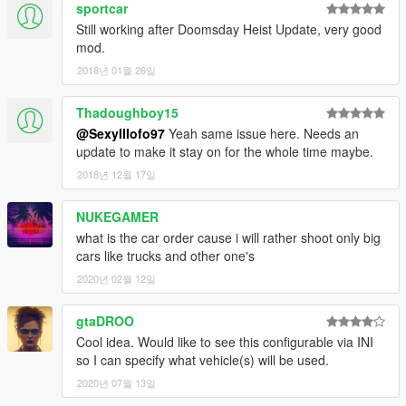
sportcar
Still working after Doomsday Heist Update, very good
mod.
2018년 01월 26일
Thadoughboy15
@SexyIIIofo97
Yeah same issue here. Needs an
update to make it stay on for the whole time maybe.
2018년 12월 17일
NUKEGAMER
what is the car order cause i will rather shoot only big
cars like trucks and other one's
2020년 02월 12일
gtaDROO
Cool idea. Would like to see this configurable via INI
so I can specify what vehicle(s) will be used.
2020년 07월 13일