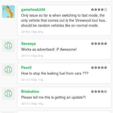
gamefreak249
Only issue so far is when switching to fast mode, the
only vehicle that comes out is the Vinewood tour bus..
should be random vehicles like on normal mode.
2016년 10월 23일
Sansaya
Works as advertised! :P Awesome!
2017년 03월 20일
Paveli
How to stop the leaking fuel from cars ???
2017년 05월 11일
Briskskies
Please tell me this is getting an update?!
2017년 06월 14일