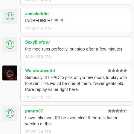
Jamaladdin
INCREDIBLE !!!!!!!!!!
2016년 08월 12일
SexyIIIofo97
the mod runs perfectly, but stop after a few minutes
2016년 09월 07일
Weirdoutworld
Seriously. If I HAD to pick only a few mods to play with
forever. This would be one of them. Never geats old.
Pure replay value right here.
2016년 10월 03일
pango87
I love this mod. It'll be even nicer if there is faster
version of this!
2016년 10월 11일