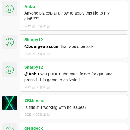
Anbu
Anyone plz explain, how to apply this file to my
gta5???
2021년 07월 01일
Sharpy12
@bourgeoisscum
that would be sick
2021년 08월 07일
Sharpy12
@Anbu
you put it in the main folder for gta, and
press f11 in game to activate it
2021년 08월 07일
XBMarshall
Is this still working with no issues?
2023년 09월 23일
gregdeck