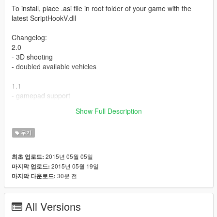
To install, place .asi file in root folder of your game with the
latest ScriptHookV.dll
Changelog:
2.0
- 3D shooting
- doubled available vehicles
1.1
- gamepad support
Show Full Description
Vehicle Cannon - V2.0
무기
2015년 05월 05일
최초 업로드:
2015년 05월 19일
마지막 업로드:
30분 전
마지막 다운로드:
All Versions