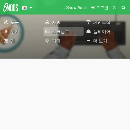
Show Adult
로그인
도구
차량
페인트잡
무기
스크립트
플레이어
맵
기타
더 보기