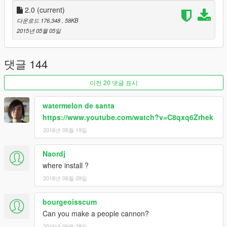
2.0
(current)
다운로드 176,348
, 58KB
2015년 05월 05일
댓글 144
이전 20 댓글 표시
watermelon de santa
https://www.youtube.com/watch?v=C8qxq6Zrhek
2016년 05월 19일
Naordj
where install ?
2016년 06월 09일
bourgeoisscum
Can you make a people cannon?
2016년 06월 28일