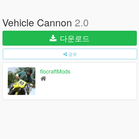
Vehicle Cannon
2.0
다운로드
공유
flocraftMods