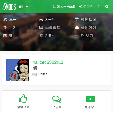
Show Adult
로그인
도구
차량
페인트잡
무기
스크립트
플레이어
맵
기타
더 보기
4alicec6322rL3
Dallas
좋아요 0
댓글 0
동영상 0