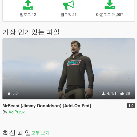
업로드 12
팔로워 21
다운로드 24,007
가장 인기있는 파일
5.0
4,751
36
MrBeast (Jimmy Donaldson) [Add-On Ped]
1.0
By
AdiPurux
최신 파일
모두 보기