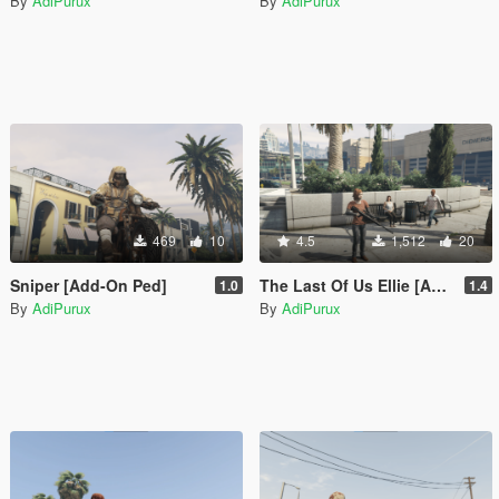
By
AdiPurux
By
AdiPurux
469
10
4.5
1,512
20
Sniper [Add-On Ped]
The Last Of Us Ellie [Add-On Ped]
1.0
1.4
By
AdiPurux
By
AdiPurux