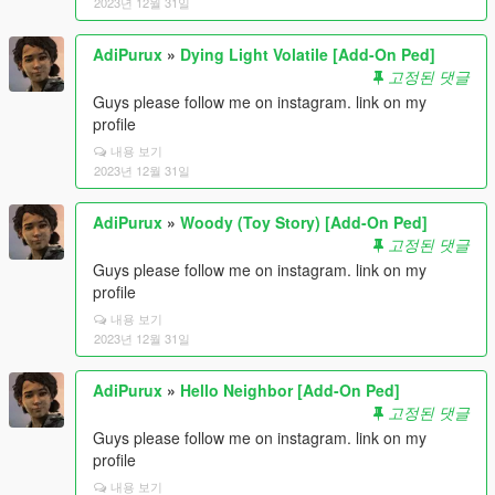
2023년 12월 31일
AdiPurux
»
Dying Light Volatile [Add-On Ped]
고정된 댓글
Guys please follow me on instagram. link on my
profile
내용 보기
2023년 12월 31일
AdiPurux
»
Woody (Toy Story) [Add-On Ped]
고정된 댓글
Guys please follow me on instagram. link on my
profile
내용 보기
2023년 12월 31일
AdiPurux
»
Hello Neighbor [Add-On Ped]
고정된 댓글
Guys please follow me on instagram. link on my
profile
내용 보기