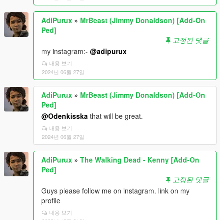
AdiPurux
»
MrBeast (Jimmy Donaldson) [Add-On
Ped]
고정된 댓글
my instagram:-
@adipurux
내용 보기
2024년 06월 27일
AdiPurux
»
MrBeast (Jimmy Donaldson) [Add-On
Ped]
@Odenkisska
that will be great.
내용 보기
2024년 06월 27일
AdiPurux
»
The Walking Dead - Kenny [Add-On
Ped]
고정된 댓글
Guys please follow me on instagram. link on my
profile
내용 보기