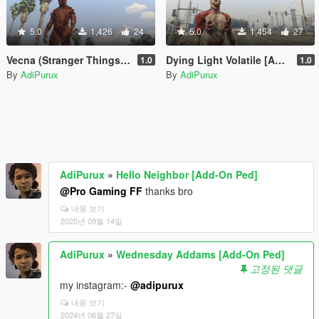
5.0
1,426
24
5.0
1,454
27
Vecna (Stranger Things) [Add-On Ped]
Dying Light Volatile [Add-On Ped]
1.0
1.0
By
AdiPurux
By
AdiPurux
AdiPurux
»
Hello Neighbor [Add-On Ped]
@Pro Gaming FF
thanks bro
내용 보기
2025년 09월 14일
AdiPurux
»
Wednesday Addams [Add-On Ped]
고정된 댓글
my instagram:-
@adipurux
내용 보기
2024년 06월 27일