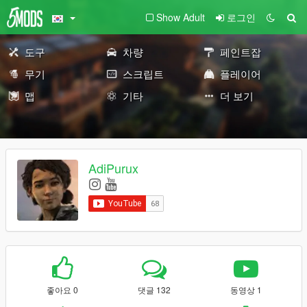
Show Adult
로그인
도구
차량
페인트잡
무기
스크립트
플레이어
맵
기타
더 보기
AdiPurux
좋아요 0
댓글 132
동영상 1