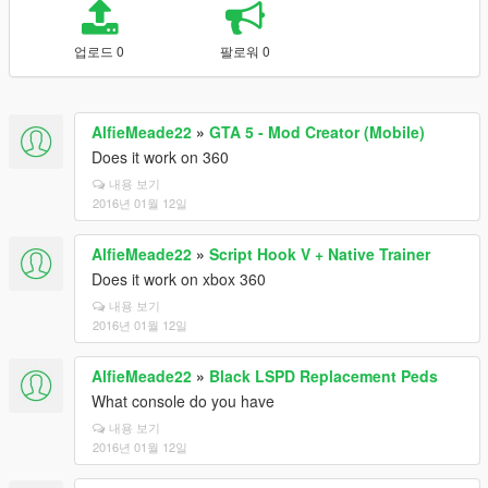
업로드 0
팔로워 0
AlfieMeade22
»
GTA 5 - Mod Creator (Mobile)
Does it work on 360
내용 보기
2016년 01월 12일
AlfieMeade22
»
Script Hook V + Native Trainer
Does it work on xbox 360
내용 보기
2016년 01월 12일
AlfieMeade22
»
Black LSPD Replacement Peds
What console do you have
내용 보기
2016년 01월 12일