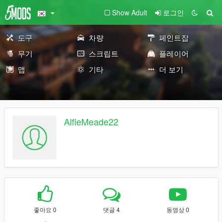
Show Adult
로그인
도구
차량
페인트잡
무기
스크립트
플레이어
맵
기타
더 보기
AlfieMeade22
좋아요 0
댓글 4
동영상 0