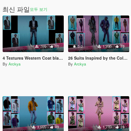
최신 파일
모두 보기
706
11
5.0
1,996
19
4 Textures Western Coat blazer - CRISXAN
26 Suits Inspired by the Colors of Lore Businesses - SILKRAZE
By
Arckya
By
Arckya
3,665
49
1,773
28