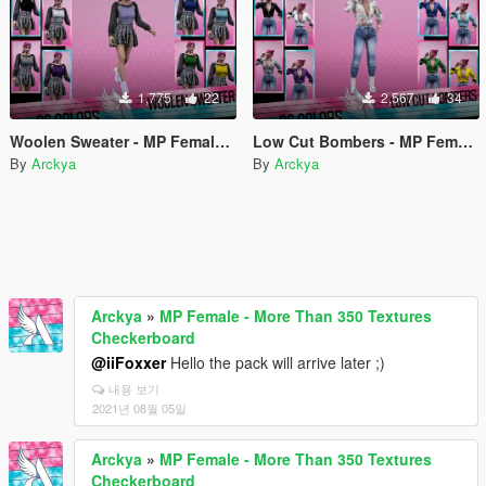
1,775
22
2,567
34
Woolen Sweater - MP Female - Textures
Low Cut Bombers - MP Female - Textures
By
Arckya
By
Arckya
Arckya
»
MP Female - More Than 350 Textures
Checkerboard
@iiFoxxer
Hello the pack will arrive later ;)
내용 보기
2021년 08월 05일
Arckya
»
MP Female - More Than 350 Textures
Checkerboard