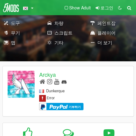
Show Adult
로그인
도구
차량
페인트잡
무기
스크립트
플레이어
맵
기타
더 보기
Arckya
Dunkerque
기부하기