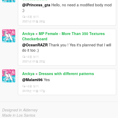
@iPrincess_gta
Hello, no need a modified body mod
;)
내용 보기
2021년 01월 26일
Arckya
»
MP Female - More Than 350 Textures
Checkerboard
@OceanRAZR
Thank you ! Yes it's planned that I will
do it too ;)
내용 보기
2021년 01월 25일
Arckya
»
Dresses with different patterns
@Malami96
Yes
내용 보기
2019년 11월 17일
Designed in Alderney
Made in Los Santos