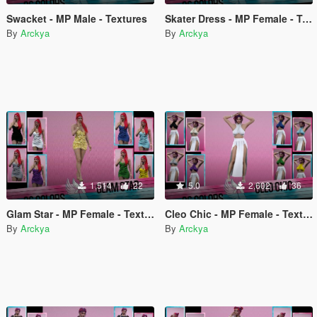
Swacket - MP Male - Textures
Skater Dress - MP Female - Textures
By
Arckya
By
Arckya
1,514
22
5.0
2,602
36
Glam Star - MP Female - Textures
Cleo Chic - MP Female - Textures
By
Arckya
By
Arckya