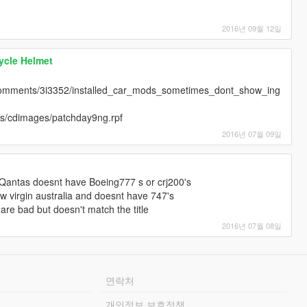
2016년 09월 12일
ycle Helmet
comments/3i3352/installed_car_mods_sometimes_dont_show_ing
els/cdimages/patchday9ng.rpf
2016년 07월 09일
se Qantas doesnt have Boeing777 s or crj200's
ow virgin australia and doesnt have 747's
 are bad but doesn't match the title
2016년 07월 08일
연락처
개인정보 보호정책