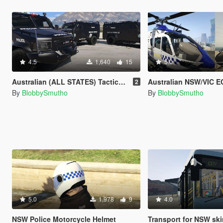
4.5
1,640
15
5.0
Australian (ALL STATES) Tactical Vehicle Skins for Cosmo's Bearcat
Australian NSW/VIC EC135 Police He
2
By
BlobbySmutho
By
BlobbySmutho
5.0
1,978
9
4.0
NSW Police Motorcycle Helmet
Transport for NSW skin for 