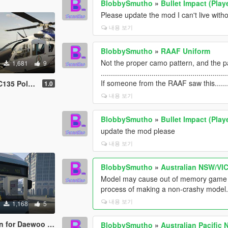
BlobbySmutho
»
Bullet Impact (Play
Please update the mod I can't live witho
내용 보기
BlobbySmutho
»
RAAF Uniform
Not the proper camo pattern, and the pa
1,681
9
..............................................................
If someone from the RAAF saw this..........
licopter Skin
1.0
내용 보기
BlobbySmutho
»
Bullet Impact (Play
update the mod please
내용 보기
BlobbySmutho
»
Australian NSW/VIC
Model may cause out of memory game cra
process of making a non-crashy model
내용 보기
1,168
5
Daewoo BS110CN Bus
BlobbySmutho
»
Australian Pacific 