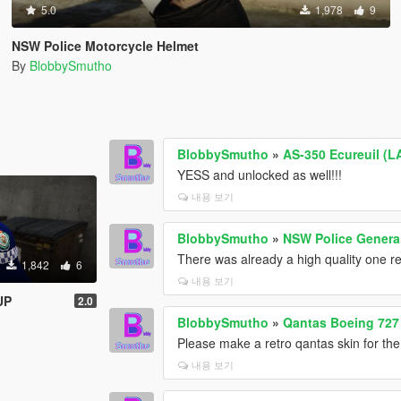
5.0
1,978
9
NSW Police Motorcycle Helmet
By
BlobbySmutho
BlobbySmutho
»
AS-350 Ecureuil (L
YESS and unlocked as well!!!
내용 보기
BlobbySmutho
»
NSW Police Genera
There was already a high quality one 
1,842
6
내용 보기
UP
2.0
BlobbySmutho
»
Qantas Boeing 727
Please make a retro qantas skin for t
내용 보기