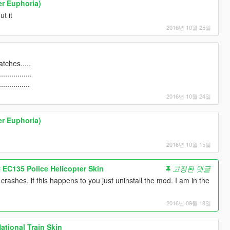
er Euphoria)
ut it
2016년 10월 25일
tches.....
................
...........
2016년 10월 24일
er Euphoria)
2016년 10월 15일
 EC135 Police Helicopter Skin
고정된 댓글
shes, if this happens to you just uninstall the mod. I am in the
.
2016년 09월 18일
National Train Skin