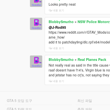
Looks pretty neat
내용 보기
BlobbySmutho
»
NSW Police Motorc
@J-Rod95
https://www.reddit.com/r/GTAV_Mods/
ame_how/
add it to patchday9ng/dlc.rpf/x64/mod
내용 보기
BlobbySmutho
»
Real Planes Pack
Not really real as said in the title cau
raaf doesnt have f14's, Virgin blue is n
and jetstar has no crj's, not saying they
내용 보기
GTA 5 모딩 도구
최신 파일
GTA 5 차량 모드
추천 파일