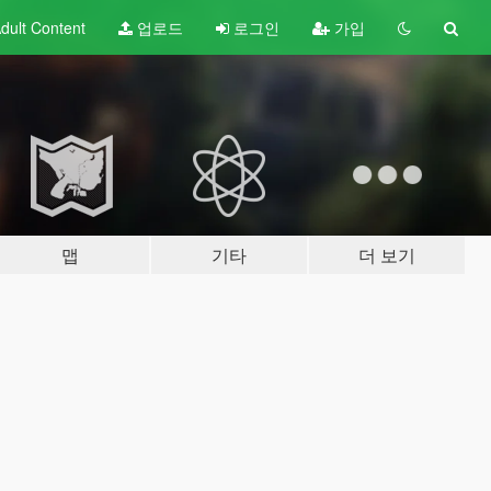
dult
Content
업로드
로그인
가입
맵
기타
더 보기