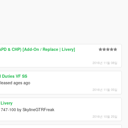
APD & CHP) [Add-On / Replace | Livery]
2016년 11월 08일
l Duties VF SS
released ages ago
2016년 11월 05일
 Livery
he 747-100 by SkylineGTRFreak
2016년 10월 25일