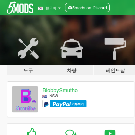
5mods on Discord
한국어
도구
차량
페인트잡
BlobbySmutho
NSW
기부하기