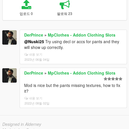
업로드 0
팔로워 23
DerPrince
»
MpClothes - Addon Clothing Slots
@Nuski25
Try using decl or accs for pants and they
will show up correctly.
내용 보기
2023년 06월 04일
DerPrince
»
MpClothes - Addon Clothing Slots
Mod is nice but the pants missing textures, how to fix
it?
내용 보기
2022년 08월 02일
Designed in Alderney