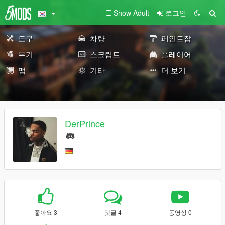
Show Adult
로그인
도구
차량
페인트잡
무기
스크립트
플레이어
맵
기타
더 보기
DerPrince
좋아요 3
댓글 4
동영상 0