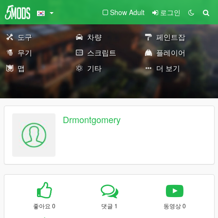
Show Adult
로그인
도구
차량
페인트잡
무기
스크립트
플레이어
맵
기타
더 보기
Drmontgomery
좋아요 0
댓글 1
동영상 0