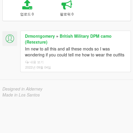
업로드 0
팔로워 0
Drmontgomery
»
British Military DPM camo
(Retexture)
Im new to all this and all these mods so I was
wondering if you could tell me how to wear the outfits
내용 보기
2022년 09월 04일
Designed in Alderney
Made in Los Santos