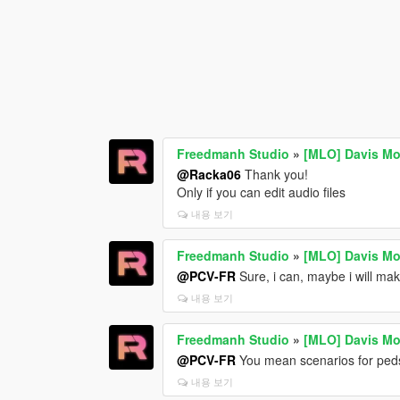
Freedmanh Studio
»
[MLO] Davis Mo
@Racka06
Thank you!
Only if you can edit audio files
내용 보기
Freedmanh Studio
»
[MLO] Davis Mo
@PCV-FR
Sure, i can, maybe i will mak
내용 보기
Freedmanh Studio
»
[MLO] Davis Mo
@PCV-FR
You mean scenarios for ped
내용 보기