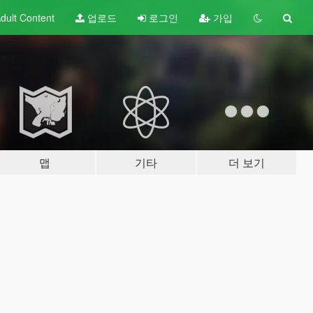
dult
Content
업로드
로그인
가입
맵
기타
더 보기