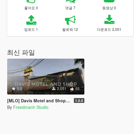
좋아요 0
댓글 7
동영상 0
업로드 1
팔로워 12
다운로드 2,051
최신 파일
5.0
2,051
55
[MLO] Davis Motel and Shop [SP | FiveM]
1.0.0
By
Freedmanh Studio