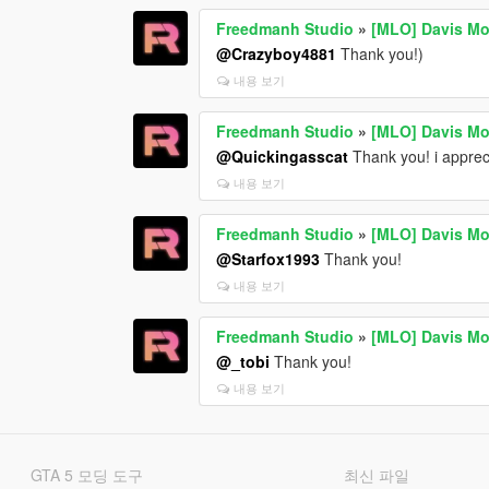
Freedmanh Studio
»
[MLO] Davis Mo
@Crazyboy4881
Thank you!)
내용 보기
Freedmanh Studio
»
[MLO] Davis Mo
@Quickingasscat
Thank you! i appreci
내용 보기
Freedmanh Studio
»
[MLO] Davis Mo
@Starfox1993
Thank you!
내용 보기
Freedmanh Studio
»
[MLO] Davis Mo
@_tobi
Thank you!
내용 보기
GTA 5 모딩 도구
최신 파일