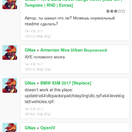
Template | RHD | Extras]
Автор, ты шакал что ли? Можешь нормальный
readme сделать?
내용 보기
2021년 08월 24일
GNas
»
Armenian Niva Urban Воровской
АУЕ головного мозга
내용 보기
2021년 08월 15일
GNas
»
BMW X5M 2017 [Replace]
doesn't work at this place:
update\x64\dlcpacks\patchday3ng\dlc.rpf\x64\levels\g
ta5\vehicles.rpf\
내용 보기
2019년 12월 20일
GNas
»
OpenIV