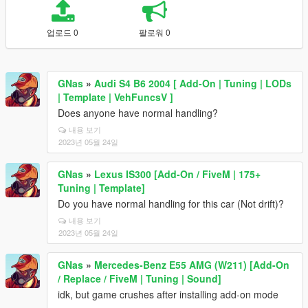
업로드 0
팔로워 0
GNas
»
Audi S4 B6 2004 [ Add-On | Tuning | LODs
| Template | VehFuncsV ]
Does anyone have normal handling?
내용 보기
2023년 05월 24일
GNas
»
Lexus IS300 [Add-On / FiveM | 175+
Tuning | Template]
Do you have normal handling for this car (Not drift)?
내용 보기
2023년 05월 24일
GNas
»
Mercedes-Benz E55 AMG (W211) [Add-On
/ Replace / FiveM | Tuning | Sound]
idk, but game crushes after installing add-on mode