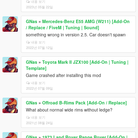
내용 보기
2023년 05월 22일
GNas
»
Mercedes-Benz E55 AMG (W211) [Add-On
/ Replace / FiveM | Tuning | Sound]
something wrong in version 2.5. Car doesn't spawn
내용 보기
2022년 07월 12일
GNas
»
Toyota Mark II JZX100 [Add-On | Tuning |
Template]
Game crashed after installing this mod
내용 보기
2022년 07월 09일
GNas
»
Offroad B-Rims Pack [Add-On / Replace]
What about normal wide rims without ledge?
내용 보기
2021년 08월 24일
GNas
»
1973 Land Rover Range Rover [Add-On |