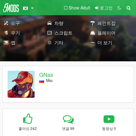
Show Adult
로그인
도구
차량
페인트잡
무기
스크립트
플레이어
맵
기타
더 보기
GNas
Msc
좋아요 242
댓글 99
동영상 0