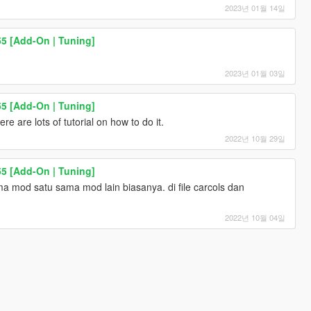
2023년 01월 14일
5 [Add-On | Tuning]
2023년 01월 03일
5 [Add-On | Tuning]
re are lots of tutorial on how to do it.
2022년 10월 29일
5 [Add-On | Tuning]
ma mod satu sama mod lain biasanya. di file carcols dan
2022년 10월 04일