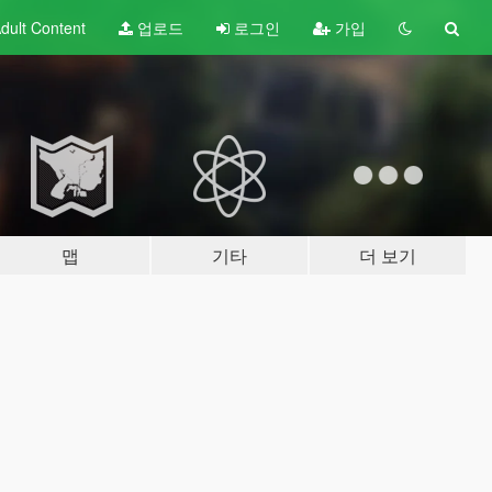
dult
Content
업로드
로그인
가입
맵
기타
더 보기