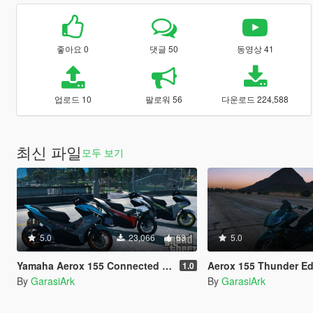
좋아요 0
댓글 50
동영상 41
업로드 10
팔로워 56
다운로드 224,588
최신 파일
모두 보기
5.0
23,066
63
5.0
Yamaha Aerox 155 Connected 2023 [Add-On | Tuning | Template]
Aerox 155 Thunder Editon
1.0
By
GarasiArk
By
GarasiArk