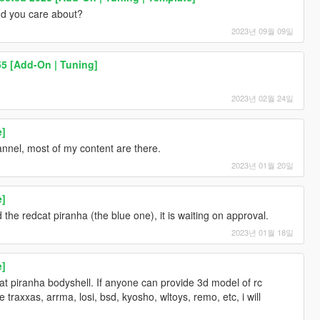
nd you care about?
2023년 09월 09일
5 [Add-On | Tuning]
2023년 02월 24일
e]
annel, most of my content are there.
2023년 01월 20일
e]
 the redcat piranha (the blue one), it is waiting on approval.
2023년 01월 18일
e]
at piranha bodyshell. If anyone can provide 3d model of rc
 traxxas, arrma, losi, bsd, kyosho, wltoys, remo, etc, i will