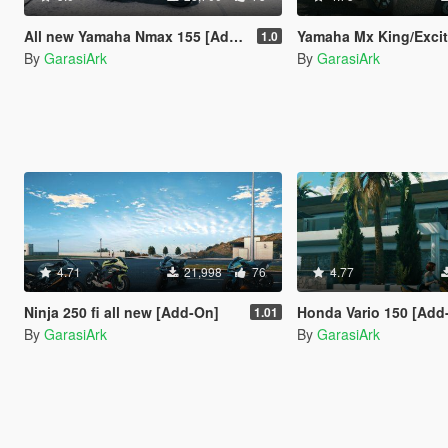
All new Yamaha Nmax 155 [Add-On | Tuning]
Yamaha Mx King/Exciter modified [Add
1.0
By
GarasiArk
By
GarasiArk
4.71
21,998
76
4.77
Ninja 250 fi all new [Add-On]
Honda Vario 150 [Add
1.01
By
GarasiArk
By
GarasiArk