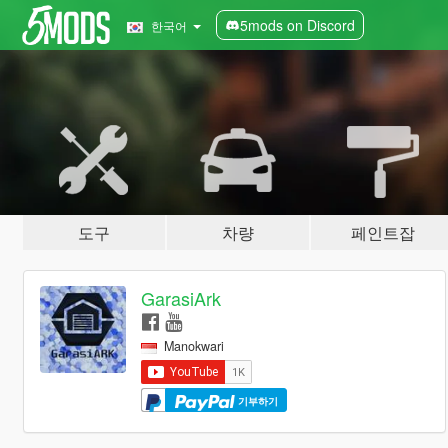
5mods on Discord
한국어
도구
차량
페인트잡
GarasiArk
Manokwari
기부하기