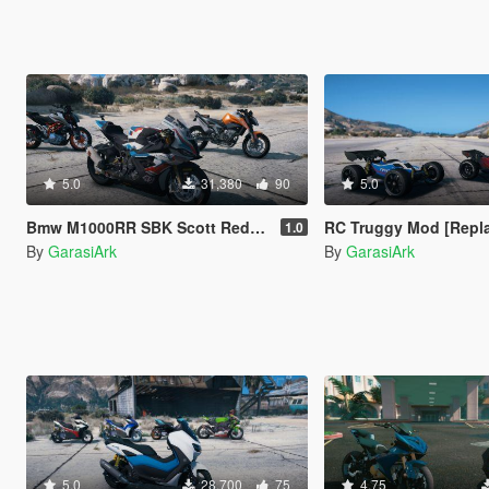
5.0
31,380
90
5.0
Bmw M1000RR SBK Scott Redding 2022 [Add-On]
RC Truggy Mod [Repl
1.0
By
GarasiArk
By
GarasiArk
5.0
28,700
75
4.75