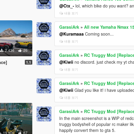
@Ctx_-
lol, which bike do you want? a
내용 보기
GarasiArk
»
All new Yamaha Nmax 15
@Kuramaaa
Coming soon...
내용 보기
2,436
26
GarasiArk
»
RC Truggy Mod [Replac
@Kiwii
no discord. just check my yt ch
ace]
1.1
내용 보기
GarasiArk
»
RC Truggy Mod [Replac
@Kiwii
Glad you like it! i have uploaded
내용 보기
GarasiArk
»
RC Truggy Mod [Replac
In the main screenshot is a WIP of redc
truggy bodyshell of popular rc maker like
happily convert them to gta 5.
19,900
67