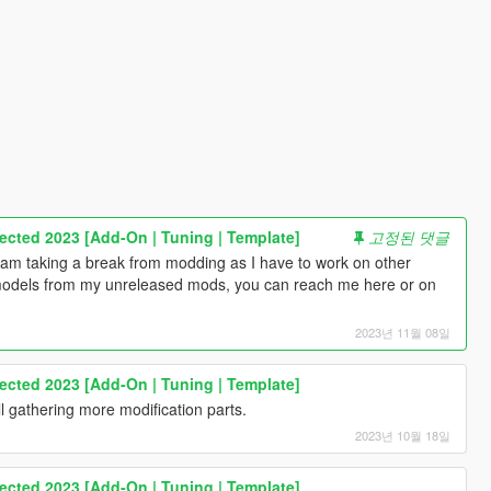
cted 2023 [Add-On | Tuning | Template]
고정된 댓글
am taking a break from modding as I have to work on other
 models from my unreleased mods, you can reach me here or on
2023년 11월 08일
cted 2023 [Add-On | Tuning | Template]
ll gathering more modification parts.
2023년 10월 18일
cted 2023 [Add-On | Tuning | Template]