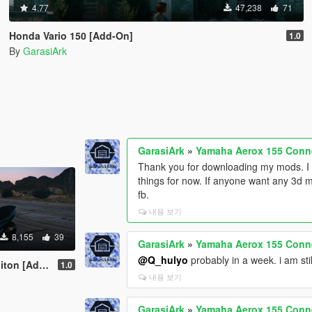
4.77
47,238
71
Honda Vario 150 [Add-On]
1.0
By
GarasiArk
GarasiArk
»
Yamaha Aerox 155 Conne
Thank you for downloading my mods. I 
things for now. If anyone want any 3d
fb.
내용 보기
8,155
39
GarasiArk
»
Yamaha Aerox 155 Conne
@Q_hulyo
probably in a week. i am sti
 [Add-On]
1.0
내용 보기
GarasiArk
»
Yamaha Aerox 155 Conne