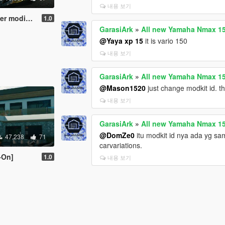
내용 보기
-On | Tuning]
1.0
GarasiArk
»
All new Yamaha Nmax 15
@Yaya xp 15
it is vario 150
내용 보기
GarasiArk
»
All new Yamaha Nmax 15
@Mason1520
just change modkit id. the
내용 보기
GarasiArk
»
All new Yamaha Nmax 15
@DomZe0
itu modkit id nya ada yg sa
47,238
71
carvariations.
-On]
1.0
내용 보기