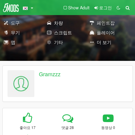
Show Adult
로그인
도구
차량
페인트잡
무기
스크립트
플레이어
맵
기타
더 보기
Gramzzz
좋아요 17
댓글 28
동영상 0