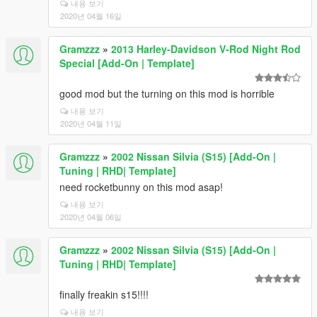
내용 보기
2020년 04월 16일
Gramzzz
»
2013 Harley-Davidson V-Rod Night Rod
Special [Add-On | Template]
good mod but the turning on this mod is horrible
내용 보기
2020년 04월 11일
Gramzzz
»
2002 Nissan Silvia (S15) [Add-On |
Tuning | RHD| Template]
need rocketbunny on this mod asap!
내용 보기
2020년 04월 06일
Gramzzz
»
2002 Nissan Silvia (S15) [Add-On |
Tuning | RHD| Template]
finally freakin s15!!!!
내용 보기