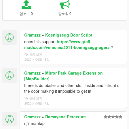
업로드 0
팔로워 0
Gramzzz
»
Koenigsegg Door Script
does this support
https://www.gta5-
mods.com/vehicles/2011-koenigsegg-agera
?
내용 보기
2020년 04월 18일
Gramzzz
»
Mirror Park Garage Extension
[MapBuilder]
there is dumbster and other stuff inside and infront of
the door making it imposible to get in
내용 보기
2020년 04월 17일
Gramzzz
»
Ramayana Retexture
njir mantap