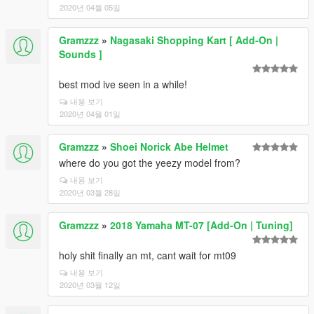
2020년 04월 05일
Gramzzz
»
Nagasaki Shopping Kart [ Add-On |
Sounds ]
best mod ive seen in a while!
내용 보기
2020년 04월 01일
Gramzzz
»
Shoei Norick Abe Helmet
where do you got the yeezy model from?
내용 보기
2020년 03월 28일
Gramzzz
»
2018 Yamaha MT-07 [Add-On | Tuning]
holy shit finally an mt, cant wait for mt09
내용 보기
2020년 03월 12일