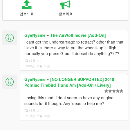
업로드 0
팔로워 0
GyeNyame
»
The AirWolf movie [Add-On]
i cant get the undercarriage to retract? other than that
i love it. is there a way to put the wheels up in flight,
normally you press G but it doesnt do anything????
내용 보기
2020년 05월 11일
GyeNyame
»
[NO LONGER SUPPORTED] 2018
Pontiac Firebird Trans Am [Add-On / Livery]
Loving this mod, i dont seem to have any engine
sounds for it though. Any ideas to help me?
내용 보기
2019년 07월 12일