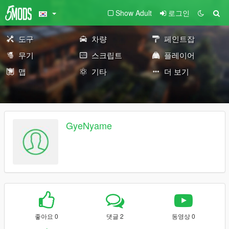
Show Adult
로그인
도구
차량
페인트잡
무기
스크립트
플레이어
맵
기타
더 보기
GyeNyame
좋아요 0
댓글 2
동영상 0